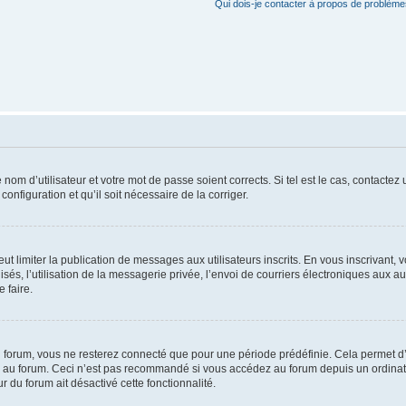
Qui dois-je contacter à propos de problèmes
om d’utilisateur et votre mot de passe soient corrects. Si tel est le cas, contactez
onfiguration et qu’il soit nécessaire de la corriger.
peut limiter la publication de messages aux utilisateurs inscrits. En vous inscrivan
sés, l’utilisation de la messagerie privée, l’envoi de courriers électroniques aux autr
 faire.
 forum, vous ne resterez connecté que pour une période prédéfinie. Cela permet d’év
 au forum. Ceci n’est pas recommandé si vous accédez au forum depuis un ordinateur
r du forum ait désactivé cette fonctionnalité.