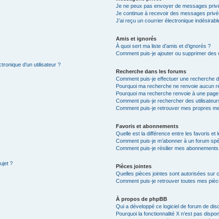
Je ne peux pas envoyer de messages privé
Je continue à recevoir des messages privés 
J’ai reçu un courrier électronique indésirabl
Amis et ignorés
À quoi sert ma liste d’amis et d’ignorés ?
Comment puis-je ajouter ou supprimer des ut
tronique d’un utilisateur ?
Recherche dans les forums
Comment puis-je effectuer une recherche 
Pourquoi ma recherche ne renvoie aucun ré
Pourquoi ma recherche renvoie à une page
Comment puis-je rechercher des utilisateur
Comment puis-je retrouver mes propres me
Favoris et abonnements
Quelle est la différence entre les favoris e
Comment puis-je m’abonner à un forum spéc
Comment puis-je résilier mes abonnements
ujet ?
Pièces jointes
Quelles pièces jointes sont autorisées sur 
Comment puis-je retrouver toutes mes pièce
À propos de phpBB
Qui a développé ce logiciel de forum de dis
Pourquoi la fonctionnalité X n’est pas dispon