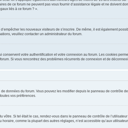
ires de ce forum ne peuvent pas vous fournir d’assistance légale et ne doivent donc
gaux liés à ce forum ? ».
fin d’empêcher les nouveaux visiteurs de s’inscrire. De même, il est également possib
rmations, veuillez contacter un administrateur du forum.
 conservent votre authentification et votre connexion au forum. Les cookies permet
 du forum. Si vous rencontrez des problèmes récurrents de connexion et de déconnex
ase de données du forum. Vous pouvez les modifier depuis le panneau de contrôle de l
toutes vos préférences.
 du vôtre. Si tel était le cas, rendez-vous dans le panneau de contrôle de l’utilisat
horaire, comme la plupart des autres réglages, n’est accessible qu’aux utilisateurs in