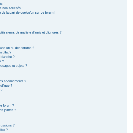
s !
non sollicités !
e de la part de quelqu’un sur ce forum !
ilisateurs de ma liste d’amis et d’ignorés ?
dans un ou des forums ?
sultat ?
 blanche ?!
s ?
ssages et sujets ?
t les abonnements ?
ifique ?
 ?
ce forum ?
s jointes ?
cussions ?
ible ?