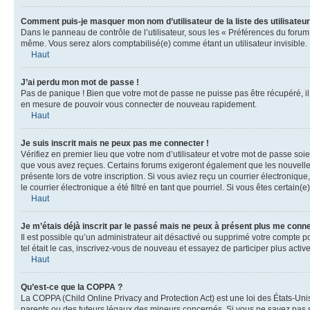
Comment puis-je masquer mon nom d’utilisateur de la liste des utilisateur
Dans le panneau de contrôle de l’utilisateur, sous les « Préférences du forum
même. Vous serez alors comptabilisé(e) comme étant un utilisateur invisible.
Haut
J’ai perdu mon mot de passe !
Pas de panique ! Bien que votre mot de passe ne puisse pas être récupéré, il 
en mesure de pouvoir vous connecter de nouveau rapidement.
Haut
Je suis inscrit mais ne peux pas me connecter !
Vérifiez en premier lieu que votre nom d’utilisateur et votre mot de passe soi
que vous avez reçues. Certains forums exigeront également que les nouvelles i
présente lors de votre inscription. Si vous aviez reçu un courrier électroniq
le courrier électronique a été filtré en tant que pourriel. Si vous êtes certai
Haut
Je m’étais déjà inscrit par le passé mais ne peux à présent plus me conne
Il est possible qu’un administrateur ait désactivé ou supprimé votre compte p
tel était le cas, inscrivez-vous de nouveau et essayez de participer plus act
Haut
Qu’est-ce que la COPPA ?
La COPPA (Child Online Privacy and Protection Act) est une loi des États-Un
parents ou des tuteurs légaux des mineurs concernés. Si vous ne savez pas si