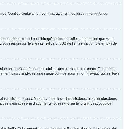
rronée. Veuillez contacter un administrateur afin de lui communiquer ce
eur du forum s’il est possible qu’il puisse installer la traduction que vous
z vous rendre sur le site internet de phpBB (le lien est disponible en bas de
ralement représentée par des étoiles, des carrés ou des ronds. Elle permet
éralement plus grande, est une image connue sous le nom d’avatar qui est bien
ains utilisateurs spécifiques, comme les administrateurs et les modérateurs.
ment des messages afin d’augmenter votre rang sur le forum. Beaucoup de
rmulaire dédié. Cela permet d’empêcher une utilisation abusive du système de