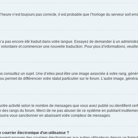
l’heure n’est toujours pas correcte, il est probable que l’horloge du serveur soit e
iel n’a pas encore été traduit dans votre langue. Essayez de demander à un administrat
er volontaire et commencer une nouvelle traduction. Pour plus d’informations, veuille
s consultez un sujet. Une d’elles peut être une image associée à votre rang, géné
u permet de différencier votre statut particulier sur le forum. L’autre image, gén
votre activité selon le nombre de messages que vous avez publié ou identifient cert
exte des rangs du forum. Merci de ne pas abuser de ce système en publiant inutile
pourra vous sanctionner en abaissant votre compteur de messages.
 courrier électronique d’un utilisateur ?
rits peuvent envoyer des courriers électroniques aux autres utilisateurs depuis un fo