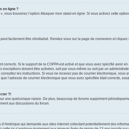
s en ligne ?
 », vous trouverez l’option
Masquer mon statut en ligne
. Si vous activez cette opti
peut facilement être réinitialisé. Rendez-vous sur la page de connexion et cliquez
ent corrects. Si le support de la COPPA est activé et que vous avez spécifié avoir en
nscriptions doivent être activées, soit par vous-même ou soit par un administrateur
ue, consultez les instructions. Si vous ne recevez pas de courrier électronique, vo
n(e) que l’adresse de courrier électronique que vous avez spécifiée était correcte, e
cter ?!
our une quelconque raison. De plus, beaucoup de forums suppriment périodiquement le
ivement aux discussions du forum.
is d’Amérique qui demande aux sites internet collectant potentiellement des infor
 cette loi s’applique également aux mineurs âgés de moins de 13 ans inscrits sur v