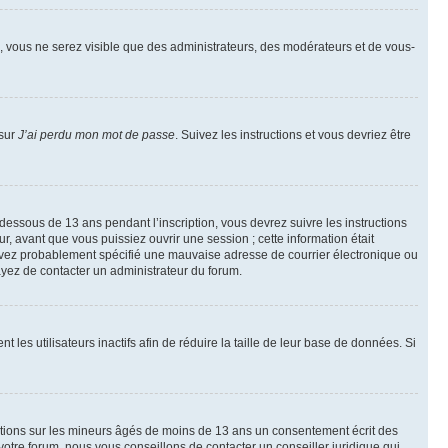
on, vous ne serez visible que des administrateurs, des modérateurs et de vous-
 sur
J’ai perdu mon mot de passe
. Suivez les instructions et vous devriez être
 dessous de 13 ans pendant l’inscription, vous devrez suivre les instructions
, avant que vous puissiez ouvrir une session ; cette information était
us avez probablement spécifié une mauvaise adresse de courrier électronique ou
ssayez de contacter un administrateur du forum.
s utilisateurs inactifs afin de réduire la taille de leur base de données. Si
mations sur les mineurs âgés de moins de 13 ans un consentement écrit des
otre forum, nous vous conseillons de contacter un conseiller juridique qui