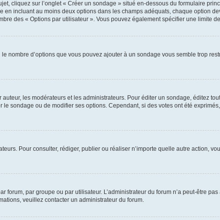
, cliquez sur l’onglet « Créer un sondage » situé en-dessous du formulaire princip
ge en incluant au moins deux options dans les champs adéquats, chaque option dev
ombre des « Options par utilisateur ». Vous pouvez également spécifier une limite de 
Si le nombre d’options que vous pouvez ajouter à un sondage vous semble trop restr
uteur, les modérateurs et les administrateurs. Pour éditer un sondage, éditez tou
er le sondage ou de modifier ses options. Cependant, si des votes ont été exprimés,
isateurs. Pour consulter, rédiger, publier ou réaliser n’importe quelle autre action
 forum, par groupe ou par utilisateur. L’administrateur du forum n’a peut-être pas 
rmations, veuillez contacter un administrateur du forum.