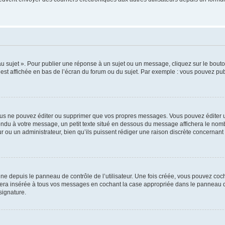
 sujet ». Pour publier une réponse à un sujet ou un message, cliquez sur le bouton
est affichée en bas de l’écran du forum ou du sujet. Par exemple : vous pouvez pu
us ne pouvez éditer ou supprimer que vos propres messages. Vous pouvez éditer u
ondu à votre message, un petit texte situé en dessous du message affichera le nombre
eur ou un administrateur, bien qu’ils puissent rédiger une raison discrète concernant
ne depuis le panneau de contrôle de l’utilisateur. Une fois créée, vous pouvez coc
ra insérée à tous vos messages en cochant la case appropriée dans le panneau de co
signature.