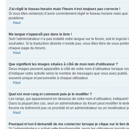
J’ai réglé le fuseau horaire mais l’heure n’est toujours pas correcte !
Si vous êtes certain(e) d’avoir correctement réglé le fuseau horaire mais que 
problème.
Haut
Ma langue n’apparaît pas dans la liste !
Soit l’administrateur n’a pas installé votre langue sur le forum, soit le logic
souhaitez. Si la traduction désirée n’existe pas, vous êtes libre de vous port
chaque page du forum).
Haut
Que signifient les images situées à côté de mon nom d’utilisateur ?
Deux images peuvent apparaître à côté de votre nom d’utilisateur lorsque vou
d’indiquer votre activité selon le nombre de messages que vous avez publié, o
souvent unique et personnelle à chaque utilisateur.
Haut
Quel est mon rang et comment puis-je le modifier ?
Les rangs, qui apparaissent en dessous de votre nom d’utilisateur, indiquent 
Dans la plupart des cas, seul un administrateur du forum peut modifier le t
forums ne toléreront pas ce procédé et un administrateur ou un modérateur 
Haut
Pourquoi m’est-il demandé de me connecter lorsque je clique sur le lien de
Si l’administrateur a activé cette fonctionnalité, seuls les utilisateurs insc