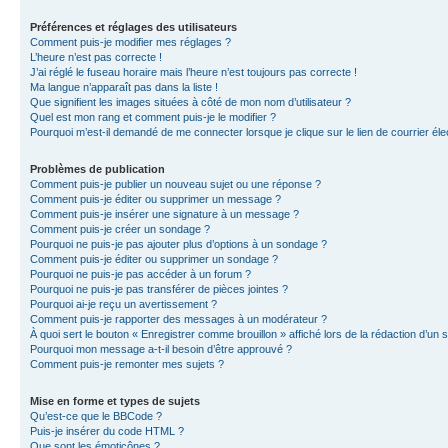
Préférences et réglages des utilisateurs
Comment puis-je modifier mes réglages ?
L’heure n’est pas correcte !
J’ai réglé le fuseau horaire mais l’heure n’est toujours pas correcte !
Ma langue n’apparaît pas dans la liste !
Que signifient les images situées à côté de mon nom d’utilisateur ?
Quel est mon rang et comment puis-je le modifier ?
Pourquoi m’est-il demandé de me connecter lorsque je clique sur le lien de courrier élec
Problèmes de publication
Comment puis-je publier un nouveau sujet ou une réponse ?
Comment puis-je éditer ou supprimer un message ?
Comment puis-je insérer une signature à un message ?
Comment puis-je créer un sondage ?
Pourquoi ne puis-je pas ajouter plus d’options à un sondage ?
Comment puis-je éditer ou supprimer un sondage ?
Pourquoi ne puis-je pas accéder à un forum ?
Pourquoi ne puis-je pas transférer de pièces jointes ?
Pourquoi ai-je reçu un avertissement ?
Comment puis-je rapporter des messages à un modérateur ?
À quoi sert le bouton « Enregistrer comme brouillon » affiché lors de la rédaction d’un s
Pourquoi mon message a-t-il besoin d’être approuvé ?
Comment puis-je remonter mes sujets ?
Mise en forme et types de sujets
Qu’est-ce que le BBCode ?
Puis-je insérer du code HTML ?
Que sont les émoticônes ?