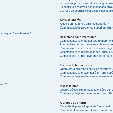
Je ne peux pas envoyer de messages privé
Je continue à recevoir des messages privés 
J’ai reçu un courrier électronique indésirabl
Amis et ignorés
À quoi sert ma liste d’amis et d’ignorés ?
Comment puis-je ajouter ou supprimer des ut
tronique d’un utilisateur ?
Recherche dans les forums
Comment puis-je effectuer une recherche 
Pourquoi ma recherche ne renvoie aucun ré
Pourquoi ma recherche renvoie à une page
Comment puis-je rechercher des utilisateur
Comment puis-je retrouver mes propres me
Favoris et abonnements
Quelle est la différence entre les favoris e
Comment puis-je m’abonner à un forum spéc
Comment puis-je résilier mes abonnements
ujet ?
Pièces jointes
Quelles pièces jointes sont autorisées sur 
Comment puis-je retrouver toutes mes pièce
À propos de phpBB
Qui a développé ce logiciel de forum de dis
Pourquoi la fonctionnalité X n’est pas dispon