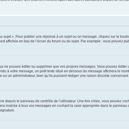
 sujet ». Pour publier une réponse à un sujet ou un message, cliquez sur le bouton
est affichée en bas de l’écran du forum ou du sujet. Par exemple : vous pouvez pu
us ne pouvez éditer ou supprimer que vos propres messages. Vous pouvez éditer u
ondu à votre message, un petit texte situé en dessous du message affichera le nombre
eur ou un administrateur, bien qu’ils puissent rédiger une raison discrète concernant
ne depuis le panneau de contrôle de l’utilisateur. Une fois créée, vous pouvez coc
ra insérée à tous vos messages en cochant la case appropriée dans le panneau de co
signature.