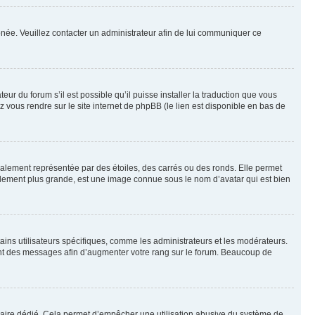
rronée. Veuillez contacter un administrateur afin de lui communiquer ce
eur du forum s’il est possible qu’il puisse installer la traduction que vous
z vous rendre sur le site internet de phpBB (le lien est disponible en bas de
ralement représentée par des étoiles, des carrés ou des ronds. Elle permet
éralement plus grande, est une image connue sous le nom d’avatar qui est bien
ains utilisateurs spécifiques, comme les administrateurs et les modérateurs.
ment des messages afin d’augmenter votre rang sur le forum. Beaucoup de
rmulaire dédié. Cela permet d’empêcher une utilisation abusive du système de