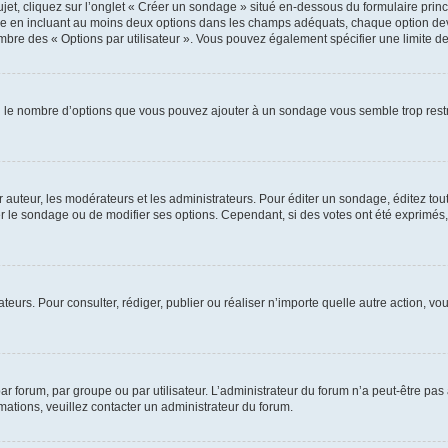
, cliquez sur l’onglet « Créer un sondage » situé en-dessous du formulaire princip
ge en incluant au moins deux options dans les champs adéquats, chaque option dev
ombre des « Options par utilisateur ». Vous pouvez également spécifier une limite de 
Si le nombre d’options que vous pouvez ajouter à un sondage vous semble trop restr
uteur, les modérateurs et les administrateurs. Pour éditer un sondage, éditez tou
er le sondage ou de modifier ses options. Cependant, si des votes ont été exprimés,
isateurs. Pour consulter, rédiger, publier ou réaliser n’importe quelle autre action
 forum, par groupe ou par utilisateur. L’administrateur du forum n’a peut-être pas 
rmations, veuillez contacter un administrateur du forum.