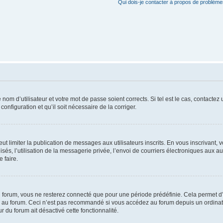
Qui dois-je contacter à propos de problèmes
om d’utilisateur et votre mot de passe soient corrects. Si tel est le cas, contactez
onfiguration et qu’il soit nécessaire de la corriger.
peut limiter la publication de messages aux utilisateurs inscrits. En vous inscrivan
sés, l’utilisation de la messagerie privée, l’envoi de courriers électroniques aux autr
 faire.
 forum, vous ne resterez connecté que pour une période prédéfinie. Cela permet d’év
 au forum. Ceci n’est pas recommandé si vous accédez au forum depuis un ordinateur
r du forum ait désactivé cette fonctionnalité.