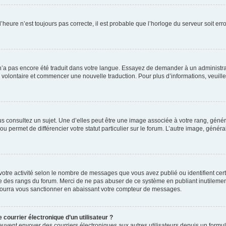
l’heure n’est toujours pas correcte, il est probable que l’horloge du serveur soit e
iel n’a pas encore été traduit dans votre langue. Essayez de demander à un administrat
er volontaire et commencer une nouvelle traduction. Pour plus d’informations, veuille
s consultez un sujet. Une d’elles peut être une image associée à votre rang, géné
u permet de différencier votre statut particulier sur le forum. L’autre image, gén
votre activité selon le nombre de messages que vous avez publié ou identifient cert
exte des rangs du forum. Merci de ne pas abuser de ce système en publiant inutile
pourra vous sanctionner en abaissant votre compteur de messages.
 courrier électronique d’un utilisateur ?
rits peuvent envoyer des courriers électroniques aux autres utilisateurs depuis un fo