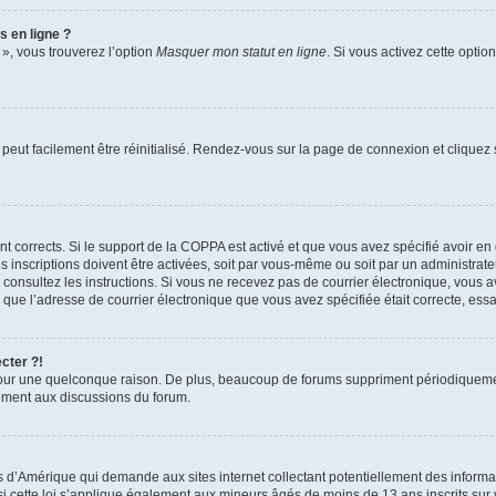
s en ligne ?
 », vous trouverez l’option
Masquer mon statut en ligne
. Si vous activez cette opti
peut facilement être réinitialisé. Rendez-vous sur la page de connexion et cliquez
ent corrects. Si le support de la COPPA est activé et que vous avez spécifié avoir en
nscriptions doivent être activées, soit par vous-même ou soit par un administrateur
ue, consultez les instructions. Si vous ne recevez pas de courrier électronique, vo
n(e) que l’adresse de courrier électronique que vous avez spécifiée était correcte, e
cter ?!
our une quelconque raison. De plus, beaucoup de forums suppriment périodiquement le
ivement aux discussions du forum.
is d’Amérique qui demande aux sites internet collectant potentiellement des infor
 cette loi s’applique également aux mineurs âgés de moins de 13 ans inscrits sur v