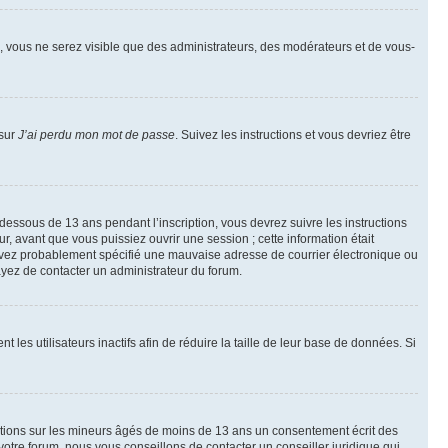
on, vous ne serez visible que des administrateurs, des modérateurs et de vous-
 sur
J’ai perdu mon mot de passe
. Suivez les instructions et vous devriez être
 dessous de 13 ans pendant l’inscription, vous devrez suivre les instructions
, avant que vous puissiez ouvrir une session ; cette information était
us avez probablement spécifié une mauvaise adresse de courrier électronique ou
ssayez de contacter un administrateur du forum.
s utilisateurs inactifs afin de réduire la taille de leur base de données. Si
mations sur les mineurs âgés de moins de 13 ans un consentement écrit des
otre forum, nous vous conseillons de contacter un conseiller juridique qui