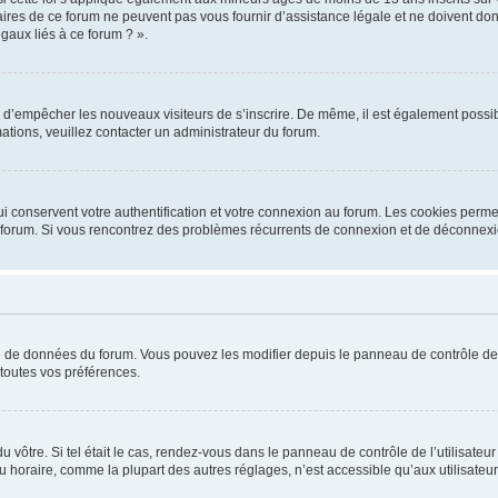
ires de ce forum ne peuvent pas vous fournir d’assistance légale et ne doivent donc
gaux liés à ce forum ? ».
fin d’empêcher les nouveaux visiteurs de s’inscrire. De même, il est également possib
rmations, veuillez contacter un administrateur du forum.
 conservent votre authentification et votre connexion au forum. Les cookies permet
 du forum. Si vous rencontrez des problèmes récurrents de connexion et de déconnex
ase de données du forum. Vous pouvez les modifier depuis le panneau de contrôle de l
toutes vos préférences.
 du vôtre. Si tel était le cas, rendez-vous dans le panneau de contrôle de l’utilisat
horaire, comme la plupart des autres réglages, n’est accessible qu’aux utilisateurs in