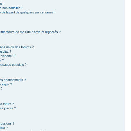
s !
non sollicités !
e de la part de quelqu’un sur ce forum !
ilisateurs de ma liste d’amis et d’ignorés ?
dans un ou des forums ?
sultat ?
 blanche ?!
s ?
ssages et sujets ?
t les abonnements ?
ifique ?
 ?
ce forum ?
s jointes ?
cussions ?
ible ?