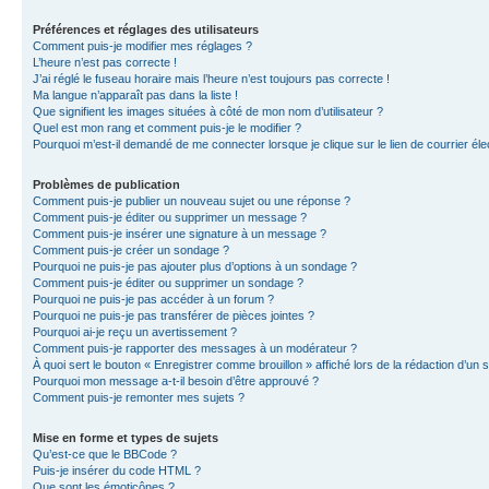
Préférences et réglages des utilisateurs
Comment puis-je modifier mes réglages ?
L’heure n’est pas correcte !
J’ai réglé le fuseau horaire mais l’heure n’est toujours pas correcte !
Ma langue n’apparaît pas dans la liste !
Que signifient les images situées à côté de mon nom d’utilisateur ?
Quel est mon rang et comment puis-je le modifier ?
Pourquoi m’est-il demandé de me connecter lorsque je clique sur le lien de courrier élec
Problèmes de publication
Comment puis-je publier un nouveau sujet ou une réponse ?
Comment puis-je éditer ou supprimer un message ?
Comment puis-je insérer une signature à un message ?
Comment puis-je créer un sondage ?
Pourquoi ne puis-je pas ajouter plus d’options à un sondage ?
Comment puis-je éditer ou supprimer un sondage ?
Pourquoi ne puis-je pas accéder à un forum ?
Pourquoi ne puis-je pas transférer de pièces jointes ?
Pourquoi ai-je reçu un avertissement ?
Comment puis-je rapporter des messages à un modérateur ?
À quoi sert le bouton « Enregistrer comme brouillon » affiché lors de la rédaction d’un s
Pourquoi mon message a-t-il besoin d’être approuvé ?
Comment puis-je remonter mes sujets ?
Mise en forme et types de sujets
Qu’est-ce que le BBCode ?
Puis-je insérer du code HTML ?
Que sont les émoticônes ?