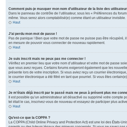
Comment puis-je masquer mon nom d’utilisateur de la liste des utilisateur
Dans le panneau de contrôle de l’utilisateur, sous les « Préférences du forum
même. Vous serez alors comptabilisé(e) comme étant un utilisateur invisible.
Haut
J’ai perdu mon mot de passe !
Pas de panique ! Bien que votre mot de passe ne puisse pas être récupéré, il 
en mesure de pouvoir vous connecter de nouveau rapidement.
Haut
Je suis inscrit mais ne peux pas me connecter !
Vérifiez en premier lieu que votre nom d’utilisateur et votre mot de passe soi
que vous avez reçues. Certains forums exigeront également que les nouvelles i
présente lors de votre inscription. Si vous aviez reçu un courrier électroniq
le courrier électronique a été filtré en tant que pourriel. Si vous êtes certai
Haut
Je m’étais déjà inscrit par le passé mais ne peux à présent plus me conne
Il est possible qu’un administrateur ait désactivé ou supprimé votre compte p
tel était le cas, inscrivez-vous de nouveau et essayez de participer plus act
Haut
Qu’est-ce que la COPPA ?
La COPPA (Child Online Privacy and Protection Act) est une loi des États-Un
parents ou des tuteurs légaux des mineurs concernés. Si vous ne savez pas si