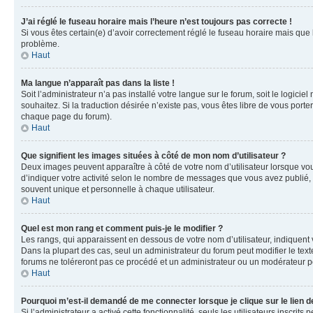
J’ai réglé le fuseau horaire mais l’heure n’est toujours pas correcte !
Si vous êtes certain(e) d’avoir correctement réglé le fuseau horaire mais que 
problème.
Haut
Ma langue n’apparaît pas dans la liste !
Soit l’administrateur n’a pas installé votre langue sur le forum, soit le logic
souhaitez. Si la traduction désirée n’existe pas, vous êtes libre de vous port
chaque page du forum).
Haut
Que signifient les images situées à côté de mon nom d’utilisateur ?
Deux images peuvent apparaître à côté de votre nom d’utilisateur lorsque vou
d’indiquer votre activité selon le nombre de messages que vous avez publié, o
souvent unique et personnelle à chaque utilisateur.
Haut
Quel est mon rang et comment puis-je le modifier ?
Les rangs, qui apparaissent en dessous de votre nom d’utilisateur, indiquent 
Dans la plupart des cas, seul un administrateur du forum peut modifier le t
forums ne toléreront pas ce procédé et un administrateur ou un modérateur 
Haut
Pourquoi m’est-il demandé de me connecter lorsque je clique sur le lien de
Si l’administrateur a activé cette fonctionnalité, seuls les utilisateurs insc