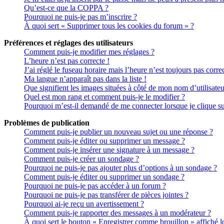
Qu’est-ce que la COPPA ?
Pourquoi ne puis-je pas m’inscrire ?
À quoi sert « Supprimer tous les cookies du forum » ?
Préférences et réglages des utilisateurs
Comment puis-je modifier mes réglages ?
L’heure n’est pas correcte !
J’ai réglé le fuseau horaire mais l’heure n’est toujours pas correc
Ma langue n’apparaît pas dans la liste !
Que signifient les images situées à côté de mon nom d’utilisateu
Quel est mon rang et comment puis-je le modifier ?
Pourquoi m’est-il demandé de me connecter lorsque je clique sur 
Problèmes de publication
Comment puis-je publier un nouveau sujet ou une réponse ?
Comment puis-je éditer ou supprimer un message ?
Comment puis-je insérer une signature à un message ?
Comment puis-je créer un sondage ?
Pourquoi ne puis-je pas ajouter plus d’options à un sondage ?
Comment puis-je éditer ou supprimer un sondage ?
Pourquoi ne puis-je pas accéder à un forum ?
Pourquoi ne puis-je pas transférer de pièces jointes ?
Pourquoi ai-je reçu un avertissement ?
Comment puis-je rapporter des messages à un modérateur ?
À quoi sert le bouton « Enregistrer comme brouillon » affiché lo