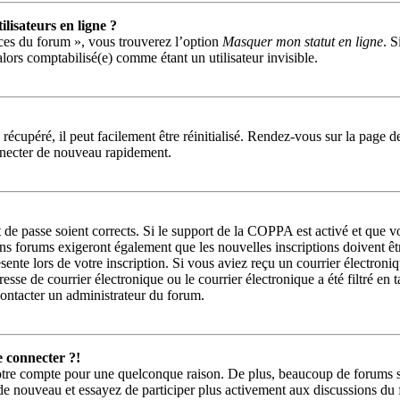
lisateurs en ligne ?
nces du forum », vous trouverez l’option
Masquer mon statut en ligne
. S
ors comptabilisé(e) comme étant un utilisateur invisible.
récupéré, il peut facilement être réinitialisé. Rendez-vous sur la page 
nnecter de nouveau rapidement.
t de passe soient corrects. Si le support de la COPPA est activé et que v
ns forums exigeront également que les nouvelles inscriptions doivent êt
ésente lors de votre inscription. Si vous aviez reçu un courrier électroni
e de courrier électronique ou le courrier électronique a été filtré en ta
contacter un administrateur du forum.
e connecter ?!
votre compte pour une quelconque raison. De plus, beaucoup de forums sup
us de nouveau et essayez de participer plus activement aux discussions du