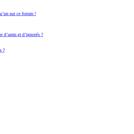
qu’un sur ce forum !
te d’amis et d’ignorés ?
s ?