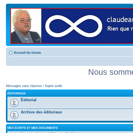
Accueil du forum
Nous sommes
Messages sans réponse
•
Sujets actifs
ÉDITORIAUX
Éditorial
Archive des éditoriaux
MES ÉCRITS ET MES DOCUMENTS