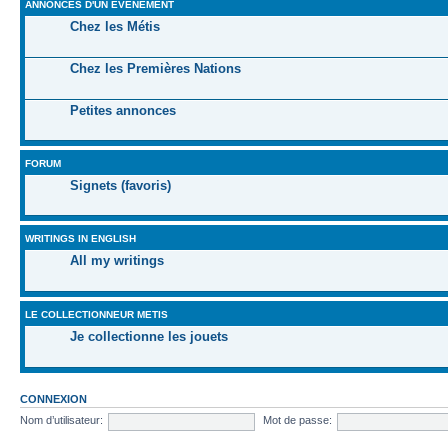
ANNONCES D'UN ÉVÉNEMENT
Chez les Métis
Chez les Premières Nations
Petites annonces
FORUM
Signets (favoris)
WRITINGS IN ENGLISH
All my writings
LE COLLECTIONNEUR METIS
Je collectionne les jouets
CONNEXION
Nom d’utilisateur:
Mot de passe: