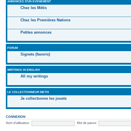
ANNONCES D'UN ÉVÉNEMENT
Chez les Métis
Chez les Premières Nations
Petites annonces
FORUM
Signets (favoris)
WRITINGS IN ENGLISH
All my writings
LE COLLECTIONNEUR METIS
Je collectionne les jouets
CONNEXION
Nom d’utilisateur:
Mot de passe: