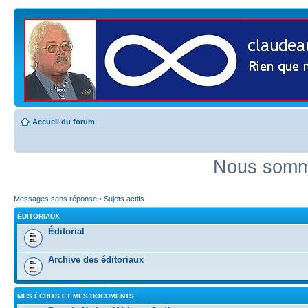
Accueil du forum
Nous somme
Messages sans réponse
•
Sujets actifs
ÉDITORIAUX
Éditorial
Archive des éditoriaux
MES ÉCRITS ET MES DOCUMENTS