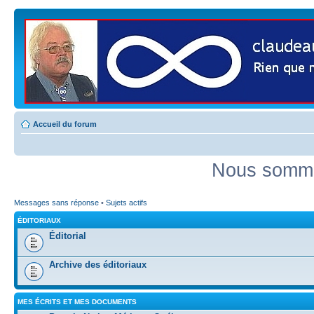
Accueil du forum
Nous somme
Messages sans réponse
•
Sujets actifs
ÉDITORIAUX
Éditorial
Archive des éditoriaux
MES ÉCRITS ET MES DOCUMENTS