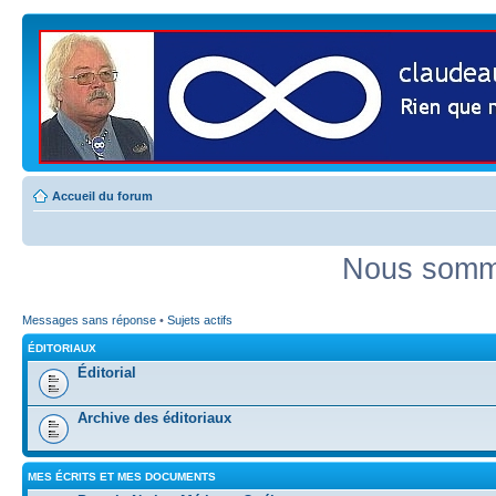
Accueil du forum
Nous somme
Messages sans réponse
•
Sujets actifs
ÉDITORIAUX
Éditorial
Archive des éditoriaux
MES ÉCRITS ET MES DOCUMENTS