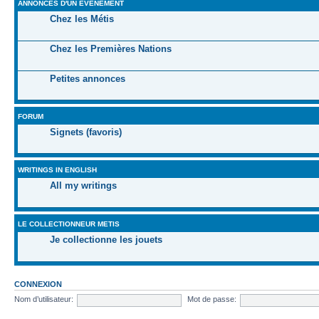
ANNONCES D'UN ÉVÉNEMENT
Chez les Métis
Chez les Premières Nations
Petites annonces
FORUM
Signets (favoris)
WRITINGS IN ENGLISH
All my writings
LE COLLECTIONNEUR METIS
Je collectionne les jouets
CONNEXION
Nom d’utilisateur:
Mot de passe: