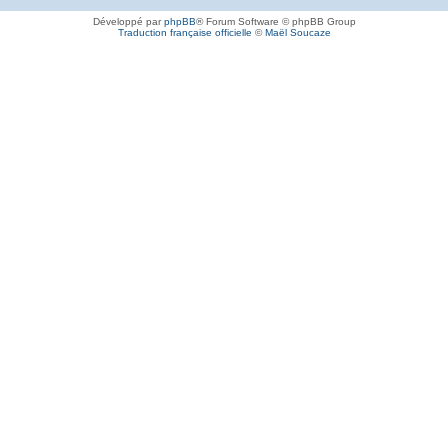
Développé par
phpBB
® Forum Software © phpBB Group
Traduction française officielle
©
Maël Soucaze