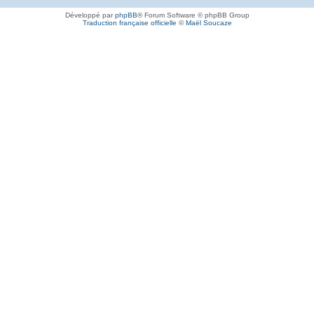
Développé par
phpBB
® Forum Software © phpBB Group
Traduction française officielle
©
Maël Soucaze