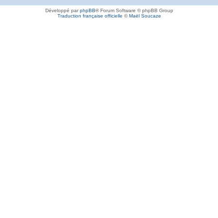
Développé par
phpBB
® Forum Software © phpBB Group
Traduction française officielle
©
Maël Soucaze