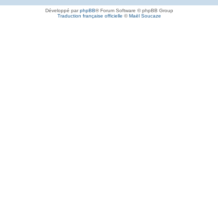
Développé par
phpBB
® Forum Software © phpBB Group
Traduction française officielle
©
Maël Soucaze