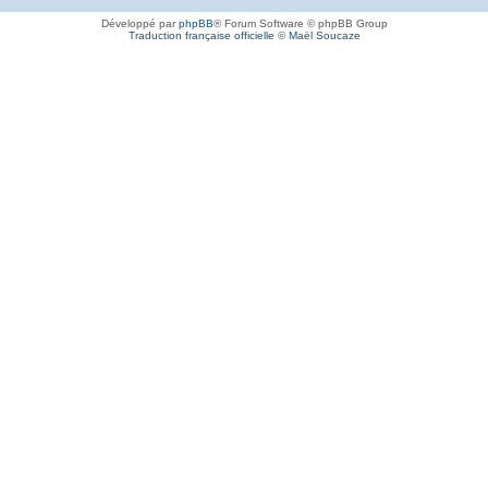
Développé par
phpBB
® Forum Software © phpBB Group
Traduction française officielle
©
Maël Soucaze