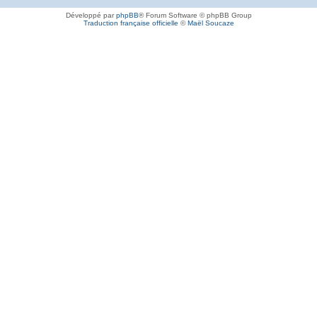
Développé par
phpBB
® Forum Software © phpBB Group
Traduction française officielle
©
Maël Soucaze