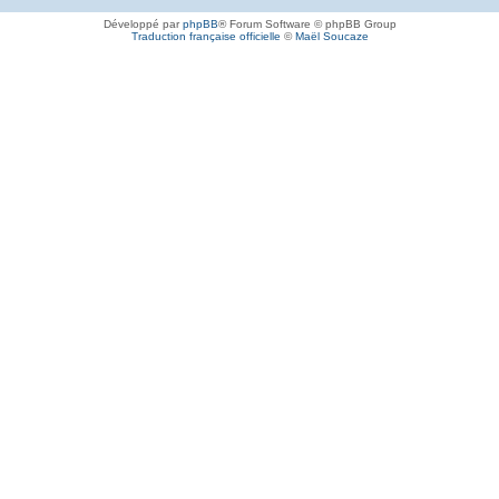
Développé par
phpBB
® Forum Software © phpBB Group
Traduction française officielle
©
Maël Soucaze