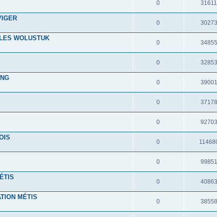
0
3161
VIGER
0
3027
 LES WOLUSTUK
0
3485
0
3285
ING
0
3900
0
3717
0
9270
OIS
0
11468
0
9985
ÉTIS
0
4086
ATION MÉTIS
0
3855