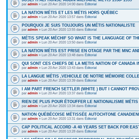
par
admin
» Lun 20 Avr 2020 14:00 dans
Éditorial
LA NATION MÉTIS ET LES MÉTIS HORS QUÉBEC
par
admin
» Lun 20 Avr 2020 13:57 dans
Éditorial
POURQUOI JE SUIS TOUJOURS UN MÉTIS NATIONALISTE
par
admin
» Lun 20 Avr 2020 13:55 dans
Éditorial
MÉTIS SPEAK MÉCHIF SO WHAT IS THE LANGUAGE OF T
par
admin
» Lun 20 Avr 2020 13:50 dans
Éditorial
LA NATION MÉTIS EST PRISE EN OTAGE PAR THE MNC A
par
admin
» Lun 20 Avr 2020 13:48 dans
Éditorial
QUI SONT CES CHIEFS DE LA METIS NATION OF CANADA I
par
admin
» Lun 20 Avr 2020 13:43 dans
Éditorial
LA LANGUE MÉTIS ,VEHICULE DE NOTRE MÉMOIRE COLL
par
admin
» Lun 20 Avr 2020 13:39 dans
Éditorial
I AM PART FRENCH SETTLER (WHITE ) BUT I CANNOT PROV
par
admin
» Lun 20 Avr 2020 13:37 dans
Éditorial
RIEN DE PLUS POUR ÉTOUFFER LE NATIONALISME MÉTIS
par
admin
» Lun 20 Avr 2020 13:34 dans
Éditorial
NATION QUÉBÉCOISE MÉTISSÉE AUTOCHTONE CANADIEN
par
admin
» Lun 20 Avr 2020 13:31 dans
Éditorial
CAP POLITICAL ACCORD -A 40 YEARS SET BACK FOR EAS
par
admin
» Lun 20 Avr 2020 13:28 dans
Éditorial