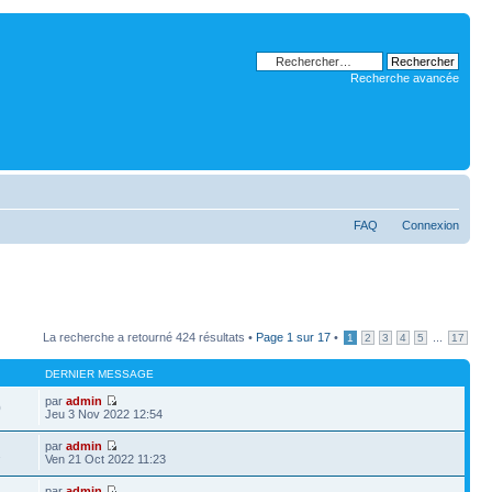
Recherche avancée
FAQ
Connexion
La recherche a retourné 424 résultats •
Page
1
sur
17
•
...
1
2
3
4
5
17
DERNIER MESSAGE
par
admin
0
Jeu 3 Nov 2022 12:54
par
admin
2
Ven 21 Oct 2022 11:23
par
admin