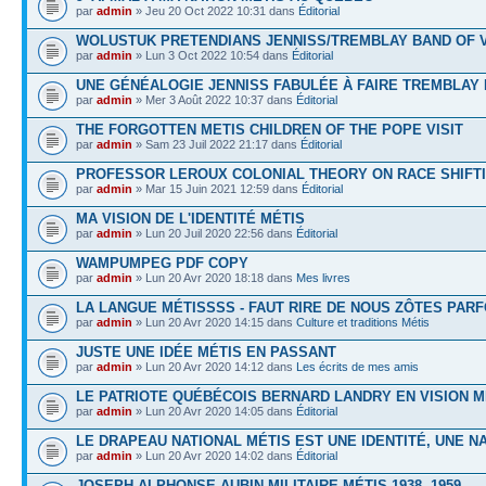
par
admin
» Jeu 20 Oct 2022 10:31 dans
Éditorial
WOLUSTUK PRETENDIANS JENNISS/TREMBLAY BAND OF 
par
admin
» Lun 3 Oct 2022 10:54 dans
Éditorial
UNE GÉNÉALOGIE JENNISS FABULÉE À FAIRE TREMBLAY
par
admin
» Mer 3 Août 2022 10:37 dans
Éditorial
THE FORGOTTEN METIS CHILDREN OF THE POPE VISIT
par
admin
» Sam 23 Juil 2022 21:17 dans
Éditorial
PROFESSOR LEROUX COLONIAL THEORY ON RACE SHIFT
par
admin
» Mar 15 Juin 2021 12:59 dans
Éditorial
MA VISION DE L'IDENTITÉ MÉTIS
par
admin
» Lun 20 Juil 2020 22:56 dans
Éditorial
WAMPUMPEG PDF COPY
par
admin
» Lun 20 Avr 2020 18:18 dans
Mes livres
LA LANGUE MÉTISSSS - FAUT RIRE DE NOUS ZÔTES PARF
par
admin
» Lun 20 Avr 2020 14:15 dans
Culture et traditions Métis
JUSTE UNE IDÉE MÉTIS EN PASSANT
par
admin
» Lun 20 Avr 2020 14:12 dans
Les écrits de mes amis
LE PATRIOTE QUÉBÉCOIS BERNARD LANDRY EN VISION M
par
admin
» Lun 20 Avr 2020 14:05 dans
Éditorial
LE DRAPEAU NATIONAL MÉTIS EST UNE IDENTITÉ, UNE N
par
admin
» Lun 20 Avr 2020 14:02 dans
Éditorial
JOSEPH ALPHONSE AUBIN MILITAIRE MÉTIS 1938- 1959