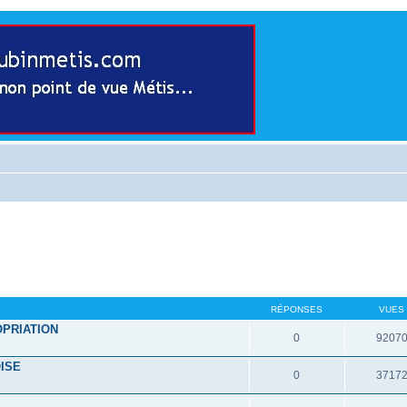
RÉPONSES
VUES
OPRIATION
0
9207
ISE
0
3717