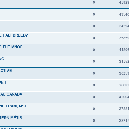
0
4192
0
4354
0
3429
HE HALFBREED?
0
3585
ND THE MNOC
0
4489
NC
0
3415
ECTIVE
0
3625
E IT
0
3608
 AU CANADA
0
4100
NE FRANÇAISE
0
3788
TERN MÉTIS
0
3824