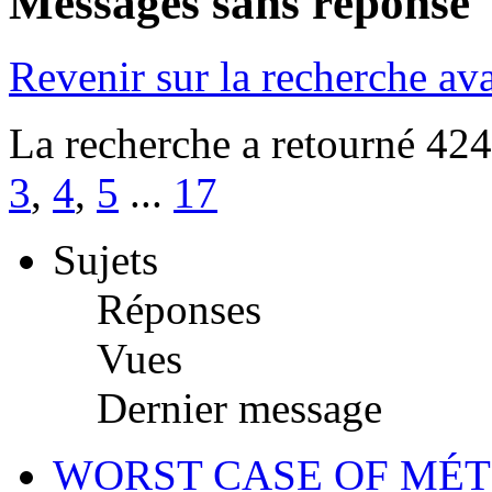
Messages sans réponse
Revenir sur la recherche av
La recherche a retourné 424
3
,
4
,
5
...
17
Sujets
Réponses
Vues
Dernier message
WORST CASE OF MÉT