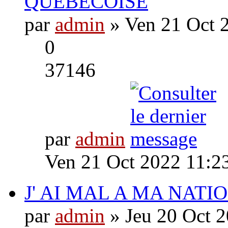
QUÉBÉCOISE
par
admin
» Ven 21 Oct 
0
37146
par
admin
Ven 21 Oct 2022 11:2
J' AI MAL A MA NAT
par
admin
» Jeu 20 Oct 