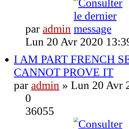
par
admin
Lun 20 Avr 2020 13:3
I AM PART FRENCH SE
CANNOT PROVE IT
par
admin
» Lun 20 Avr 
0
36055