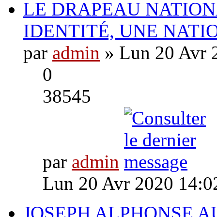
LE DRAPEAU NATION
IDENTITÉ, UNE NATI
par
admin
» Lun 20 Avr 
0
38545
par
admin
Lun 20 Avr 2020 14:0
JOSEPH ALPHONSE AU