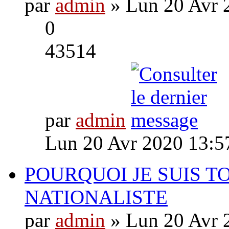
par
admin
» Lun 20 Avr 
0
43514
par
admin
Lun 20 Avr 2020 13:5
POURQUOI JE SUIS T
NATIONALISTE
par
admin
» Lun 20 Avr 