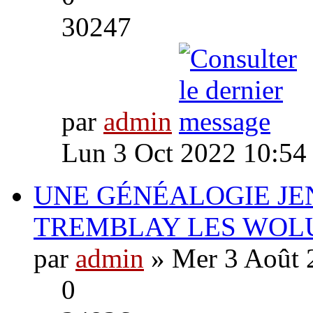
30247
par
admin
Lun 3 Oct 2022 10:54
UNE GÉNÉALOGIE JEN
TREMBLAY LES WOL
par
admin
» Mer 3 Août 
0