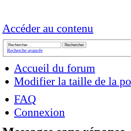
Accéder au contenu
Recherche avancée
Accueil du forum
Modifier la taille de la p
FAQ
Connexion