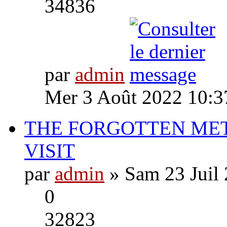
34836
par
admin
Mer 3 Août 2022 10:3
THE FORGOTTEN MET
VISIT
par
admin
» Sam 23 Juil
0
32823