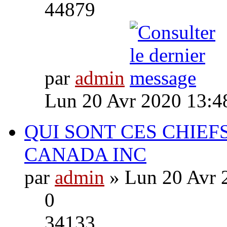
44879
par
admin
Lun 20 Avr 2020 13:4
QUI SONT CES CHIEF
CANADA INC
par
admin
» Lun 20 Avr 
0
34133