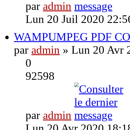
par
admin
Lun 20 Juil 2020 22:5
WAMPUMPEG PDF C
par
admin
» Lun 20 Avr 
0
92598
par
admin
Lun 20 Avr 2020 18:1