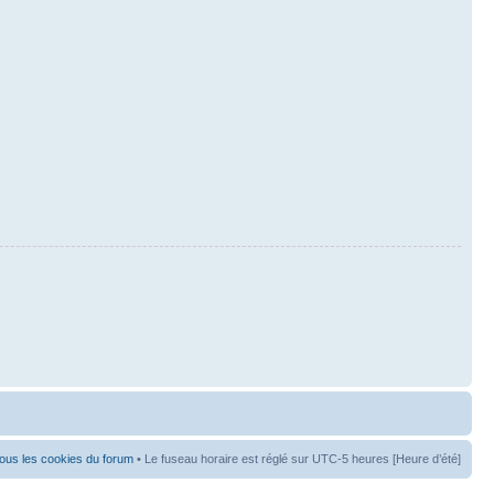
ous les cookies du forum
• Le fuseau horaire est réglé sur UTC-5 heures [Heure d’été]