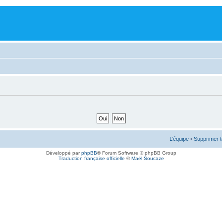
L’équipe
•
Supprimer t
Développé par
phpBB
® Forum Software © phpBB Group
Traduction française officielle
©
Maël Soucaze