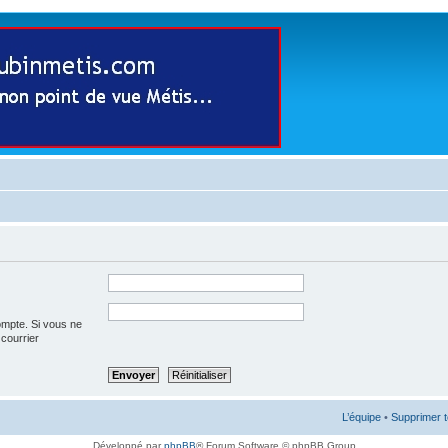
ompte. Si vous ne
 courrier
L’équipe
•
Supprimer t
Développé par
phpBB
® Forum Software © phpBB Group