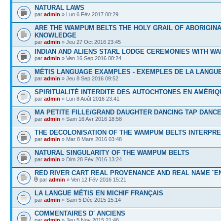
NATURAL LAWS
par
admin
» Lun 6 Fév 2017 00:29
ARE THE WAMPUM BELTS THE HOLY GRAIL OF ABORIGIN
KNOWLEDGE
par
admin
» Jeu 27 Oct 2016 23:45
INDIAN AND ALIENS STARL LODGE CEREMONIES WITH W
par
admin
» Ven 16 Sep 2016 08:24
MÉTIS LANGUAGE EXAMPLES - EXEMPLES DE LA LANGUE
par
admin
» Jeu 8 Sep 2016 09:52
SPIRITUALITÉ INTERDITE DES AUTOCHTONES EN AMÉRIQ
par
admin
» Lun 8 Août 2016 23:41
MA PETITE FILLE/GRAND DAUGHTER DANCING TAP DANC
par
admin
» Sam 16 Avr 2016 18:58
THE DECOLONISATION OF THE WAMPUM BELTS INTERPRE
par
admin
» Mar 8 Mars 2016 03:48
NATURAL SINGULARITY OF THE WAMPUM BELTS
par
admin
» Dim 28 Fév 2016 13:24
RED RIVER CART REAL PROVENANCE AND REAL NAME ¨EN
par
admin
» Ven 12 Fév 2016 15:21
LA LANGUE MÉTIS EN MICHIF FRANÇAIS
par
admin
» Sam 5 Déc 2015 15:14
COMMENTAIRES D' ANCIENS
par
admin
» Jeu 5 Nov 2015 21:46