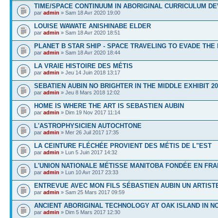
TIME/SPACE CONTINUUM IN ABORIGINAL CURRICULUM D
par
admin
» Sam 18 Avr 2020 19:00
LOUISE WAWATE ANISHINABE ELDER
par
admin
» Sam 18 Avr 2020 18:51
PLANET B STAR SHIP - SPACE TRAVELING TO EVADE THE
par
admin
» Sam 18 Avr 2020 18:44
LA VRAIE HISTOIRE DES MÉTIS
par
admin
» Jeu 14 Juin 2018 13:17
SEBATIEN AUBIN NO BRIGHTER IN THE MIDDLE EXHIBIT 20
par
admin
» Jeu 8 Mars 2018 12:02
HOME IS WHERE THE ART IS SEBASTIEN AUBIN
par
admin
» Dim 19 Nov 2017 11:14
L'ASTROPHYSICIEN AUTOCHTONE
par
admin
» Mer 26 Juil 2017 17:35
LA CEINTURE FLÉCHÉE PROVIENT DES MÉTIS DE L"EST
par
admin
» Lun 5 Juin 2017 14:32
L'UNION NATIONALE MÉTISSE MANITOBA FONDÉE EN FRA
par
admin
» Lun 10 Avr 2017 23:33
ENTREVUE AVEC MON FILS SÉBASTIEN AUBIN UN ARTIST
par
admin
» Sam 25 Mars 2017 09:59
ANCIENT ABORIGINAL TECHNOLOGY AT OAK ISLAND IN N
par
admin
» Dim 5 Mars 2017 12:30