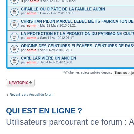
par
admin
» Ven 12 Fév 2016 15:21
CIPAILLE OU CIPÂTE DE LA FAMILLE AUBIN
par
admin
» Dim 22 Déc 2013 13:05
CHRISTIAN PILON MARCEL LEBEL MÉTIS FABRICATION D
par
admin
» Mar 19 Mars 2013 09:21
LA PROTECTION ET LA PROMOTION DU PATRIMOINE CULT
par
admin
» Sam 14 Avr 2012 01:17
ORIGINE DES CEINTURES FLÉCHÉES, CEINTURES DE RA
par
admin
» Ven 5 Nov 2010 12:01
CARL LARIVIÈRE UN ANCIEN
par
admin
» Jeu 4 Nov 2010 10:08
Afficher les sujets publiés depuis:
Publier un nouveau
sujet
Revenir vers Accueil du forum
QUI EST EN LIGNE ?
Utilisateurs parcourant ce forum : Au