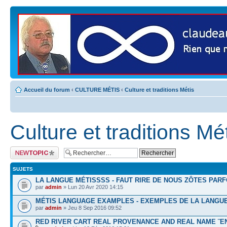
Accueil du forum
‹
CULTURE MÉTIS
‹
Culture et traditions Métis
Culture et traditions Mé
Publier un nouveau
sujet
SUJETS
LA LANGUE MÉTISSSS - FAUT RIRE DE NOUS ZÔTES PARF
par
admin
» Lun 20 Avr 2020 14:15
MÉTIS LANGUAGE EXAMPLES - EXEMPLES DE LA LANGUE
par
admin
» Jeu 8 Sep 2016 09:52
RED RIVER CART REAL PROVENANCE AND REAL NAME ¨EN