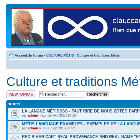
Accueil du forum
‹
CULTURE MÉTIS
‹
Culture et traditions Métis
Culture et traditions Mé
Publier un nouveau
sujet
SUJETS
LA LANGUE MÉTISSSS - FAUT RIRE DE NOUS ZÔTES PARF
par
admin
» Lun 20 Avr 2020 14:15
MÉTIS LANGUAGE EXAMPLES - EXEMPLES DE LA LANGUE
par
admin
» Jeu 8 Sep 2016 09:52
RED RIVER CART REAL PROVENANCE AND REAL NAME ¨EN