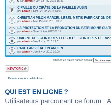
par
admin
» Ven 12 Fév 2016 15:21
CIPAILLE OU CIPÂTE DE LA FAMILLE AUBIN
par
admin
» Dim 22 Déc 2013 13:05
CHRISTIAN PILON MARCEL LEBEL MÉTIS FABRICATION D
par
admin
» Mar 19 Mars 2013 09:21
LA PROTECTION ET LA PROMOTION DU PATRIMOINE CULT
par
admin
» Sam 14 Avr 2012 01:17
ORIGINE DES CEINTURES FLÉCHÉES, CEINTURES DE RA
par
admin
» Ven 5 Nov 2010 12:01
CARL LARIVIÈRE UN ANCIEN
par
admin
» Jeu 4 Nov 2010 10:08
Afficher les sujets publiés depuis:
Publier un nouveau
sujet
Revenir vers Accueil du forum
QUI EST EN LIGNE ?
Utilisateurs parcourant ce forum : Au