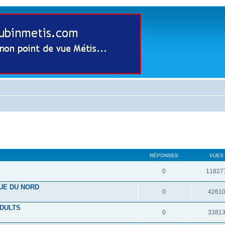
RÉPONSES
VUES
0
11827
UE DU NORD
0
4261
ADULTS
0
3381