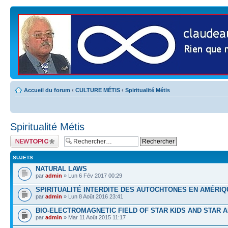
Accueil du forum
‹
CULTURE MÉTIS
‹
Spiritualité Métis
Spiritualité Métis
Publier un nouveau
sujet
SUJETS
NATURAL LAWS
par
admin
» Lun 6 Fév 2017 00:29
SPIRITUALITÉ INTERDITE DES AUTOCHTONES EN AMÉRIQ
par
admin
» Lun 8 Août 2016 23:41
BIO-ELECTROMAGNETIC FIELD OF STAR KIDS AND STAR 
par
admin
» Mar 11 Août 2015 11:17