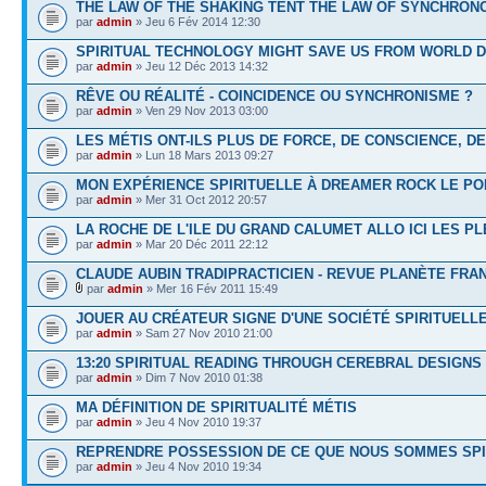
THE LAW OF THE SHAKING TENT THE LAW OF SYNCHRON
par
admin
» Jeu 6 Fév 2014 12:30
SPIRITUAL TECHNOLOGY MIGHT SAVE US FROM WORLD 
par
admin
» Jeu 12 Déc 2013 14:32
RÊVE OU RÉALITÉ - COINCIDENCE OU SYNCHRONISME ?
par
admin
» Ven 29 Nov 2013 03:00
LES MÉTIS ONT-ILS PLUS DE FORCE, DE CONSCIENCE, DE
par
admin
» Lun 18 Mars 2013 09:27
MON EXPÉRIENCE SPIRITUELLE À DREAMER ROCK LE PO
par
admin
» Mer 31 Oct 2012 20:57
LA ROCHE DE L'ILE DU GRAND CALUMET ALLO ICI LES PLÉ
par
admin
» Mar 20 Déc 2011 22:12
CLAUDE AUBIN TRADIPRACTICIEN - REVUE PLANÈTE FRAN
par
admin
» Mer 16 Fév 2011 15:49
JOUER AU CRÉATEUR SIGNE D'UNE SOCIÉTÉ SPIRITUEL
par
admin
» Sam 27 Nov 2010 21:00
13:20 SPIRITUAL READING THROUGH CEREBRAL DESIGNS
par
admin
» Dim 7 Nov 2010 01:38
MA DÉFINITION DE SPIRITUALITÉ MÉTIS
par
admin
» Jeu 4 Nov 2010 19:37
REPRENDRE POSSESSION DE CE QUE NOUS SOMMES SP
par
admin
» Jeu 4 Nov 2010 19:34