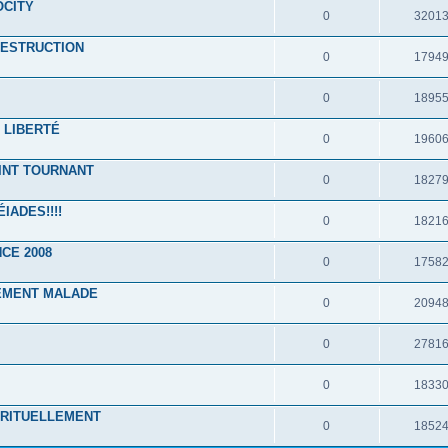
OCITY
0
3201
DESTRUCTION
0
1794
0
1895
 LIBERTÉ
0
1960
INT TOURNANT
0
1827
IADES!!!!
0
1821
CE 2008
0
1758
LEMENT MALADE
0
2094
0
2781
0
1833
IRITUELLEMENT
0
1852