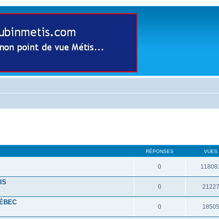
RÉPONSES
VUES
0
11808
IS
0
2122
UÉBEC
0
1850