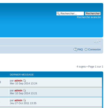
Recherche avancée
FAQ
Connexion
4 sujets • Page
1
sur
1
DERNIER MESSAGE
par
admin
3
Mer 10 Sep 2014 13:24
par
admin
7
Mer 10 Sep 2014 13:21
par
admin
5
Jeu 27 Oct 2011 13:35