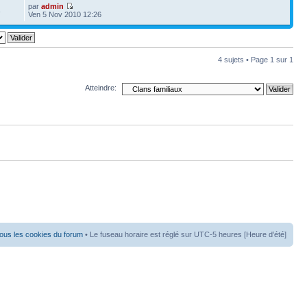
par
admin
3
Ven 5 Nov 2010 12:26
4 sujets • Page
1
sur
1
Atteindre:
ous les cookies du forum
• Le fuseau horaire est réglé sur UTC-5 heures [Heure d’été]