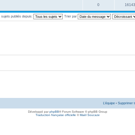
0
1614
s sujets publiés depuis:
Trier par
L’équipe
•
Supprimer t
Développé par
phpBB
® Forum Software © phpBB Group
Traduction française officielle
©
Maël Soucaze