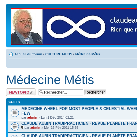
Accueil du forum
‹
CULTURE MÉTIS
‹
Médecine Métis
Médecine Métis
Publier un nouveau
sujet
SUJETS
MEDECINE WHEEL FOR MOST PEOPLE & CELESTIAL WHE
FEW
par
admin
» Lun 1 Déc 2014 02:21
CLAUDE AUBIN TRADIPRACTICIEN - REVUE PLANÈTE FRAN
par
admin
» Mer 16 Fév 2011 15:55
CLAUDE AUBIN TRADIPRACTICIEN - REVUE PLANÈTE FRAN