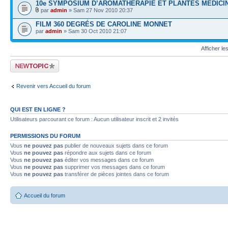
10e SYMPOSIUM D’AROMATHÉRAPIE ET PLANTES MÉDICI
par
admin
» Sam 27 Nov 2010 20:37
FILM 360 DEGRÉS DE CAROLINE MONNET
par
admin
» Sam 30 Oct 2010 21:07
Afficher le
Publier un nouveau
sujet
Revenir vers Accueil du forum
QUI EST EN LIGNE ?
Utilisateurs parcourant ce forum : Aucun utilisateur inscrit et 2 invités
PERMISSIONS DU FORUM
Vous
ne pouvez pas
publier de nouveaux sujets dans ce forum
Vous
ne pouvez pas
répondre aux sujets dans ce forum
Vous
ne pouvez pas
éditer vos messages dans ce forum
Vous
ne pouvez pas
supprimer vos messages dans ce forum
Vous
ne pouvez pas
transférer de pièces jointes dans ce forum
Accueil du forum