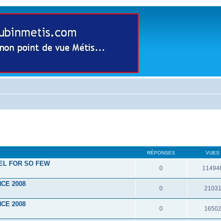
RÉPONSES
VUES
EL FOR SO FEW
0
11494
CE 2008
0
2103
CE 2008
0
1650