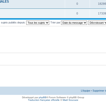
NALES
0
1828
0
1733
s sujets publiés depuis:
Trier par
L’équipe
•
Supprimer t
Développé par
phpBB
® Forum Software © phpBB Group
Traduction française officielle
©
Maël Soucaze