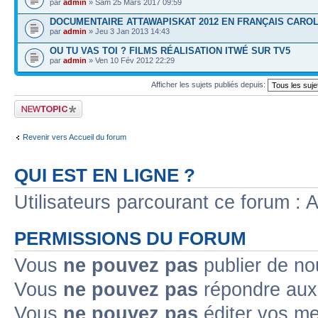
par
admin
» Sam 25 Mars 2017 09:59
DOCUMENTAIRE ATTAWAPISKAT 2012 EN FRANÇAIS CARO
par
admin
» Jeu 3 Jan 2013 14:43
OU TU VAS TOI ? FILMS RÉALISATION ITWÉ SUR TV5
par
admin
» Ven 10 Fév 2012 22:29
Afficher les sujets publiés depuis:
Publier un nouveau
sujet
Revenir vers Accueil du forum
QUI EST EN LIGNE ?
Utilisateurs parcourant ce forum : Au
PERMISSIONS DU FORUM
Vous
ne pouvez pas
publier de no
Vous
ne pouvez pas
répondre aux 
Vous
ne pouvez pas
éditer vos m