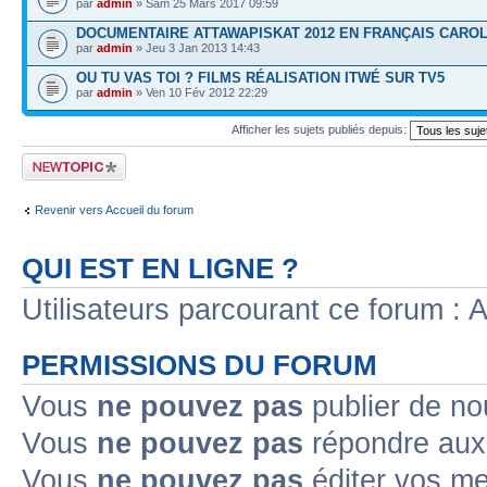
par
admin
» Sam 25 Mars 2017 09:59
DOCUMENTAIRE ATTAWAPISKAT 2012 EN FRANÇAIS CARO
par
admin
» Jeu 3 Jan 2013 14:43
OU TU VAS TOI ? FILMS RÉALISATION ITWÉ SUR TV5
par
admin
» Ven 10 Fév 2012 22:29
Afficher les sujets publiés depuis:
Publier un nouveau
sujet
Revenir vers Accueil du forum
QUI EST EN LIGNE ?
Utilisateurs parcourant ce forum : Au
PERMISSIONS DU FORUM
Vous
ne pouvez pas
publier de no
Vous
ne pouvez pas
répondre aux 
Vous
ne pouvez pas
éditer vos m