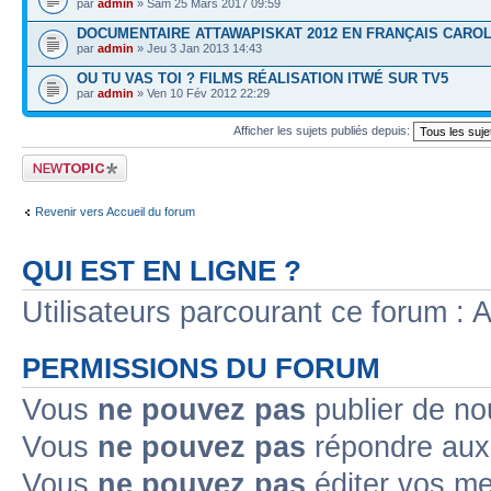
par
admin
» Sam 25 Mars 2017 09:59
DOCUMENTAIRE ATTAWAPISKAT 2012 EN FRANÇAIS CARO
par
admin
» Jeu 3 Jan 2013 14:43
OU TU VAS TOI ? FILMS RÉALISATION ITWÉ SUR TV5
par
admin
» Ven 10 Fév 2012 22:29
Afficher les sujets publiés depuis:
Publier un nouveau
sujet
Revenir vers Accueil du forum
QUI EST EN LIGNE ?
Utilisateurs parcourant ce forum : Au
PERMISSIONS DU FORUM
Vous
ne pouvez pas
publier de no
Vous
ne pouvez pas
répondre aux 
Vous
ne pouvez pas
éditer vos m