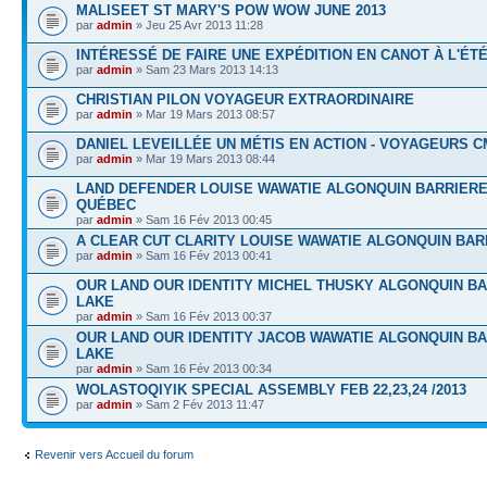
MALISEET ST MARY'S POW WOW JUNE 2013
par
admin
» Jeu 25 Avr 2013 11:28
INTÉRESSÉ DE FAIRE UNE EXPÉDITION EN CANOT À L'ÉTÉ
par
admin
» Sam 23 Mars 2013 14:13
CHRISTIAN PILON VOYAGEUR EXTRAORDINAIRE
par
admin
» Mar 19 Mars 2013 08:57
DANIEL LEVEILLÉE UN MÉTIS EN ACTION - VOYAGEURS 
par
admin
» Mar 19 Mars 2013 08:44
LAND DEFENDER LOUISE WAWATIE ALGONQUIN BARRIERE
QUÉBEC
par
admin
» Sam 16 Fév 2013 00:45
A CLEAR CUT CLARITY LOUISE WAWATIE ALGONQUIN BAR
par
admin
» Sam 16 Fév 2013 00:41
OUR LAND OUR IDENTITY MICHEL THUSKY ALGONQUIN B
LAKE
par
admin
» Sam 16 Fév 2013 00:37
OUR LAND OUR IDENTITY JACOB WAWATIE ALGONQUIN B
LAKE
par
admin
» Sam 16 Fév 2013 00:34
WOLASTOQIYIK SPECIAL ASSEMBLY FEB 22,23,24 /2013
par
admin
» Sam 2 Fév 2013 11:47
Revenir vers Accueil du forum