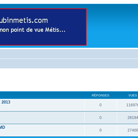
RÉPONSES
VUES
 2013
0
11697
0
2819
CMD
0
2740