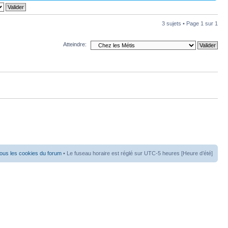
3 sujets • Page
1
sur
1
Atteindre:
ous les cookies du forum
• Le fuseau horaire est réglé sur UTC-5 heures [Heure d’été]