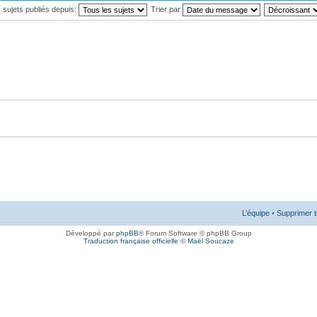
s sujets publiés depuis:
Trier par
L’équipe
•
Supprimer t
Développé par
phpBB
® Forum Software © phpBB Group
Traduction française officielle
©
Maël Soucaze