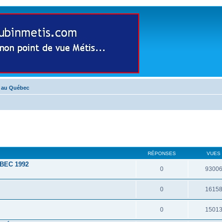
s au Québec
RÉPONSES
VUES
BEC 1992
0
9300
0
1615
0
1501