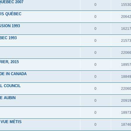
QUÉBEC 2007
0
1553
TIS QUÉBEC
0
2064
SION 1993
0
1621
BEC 1993
0
2157
0
2206
IER, 2015
0
1895
DE IN CANADA
0
1884
AL COUNCIL
0
2206
E AUBIN
0
2091
0
1897
 VUE MÉTIS
0
1874