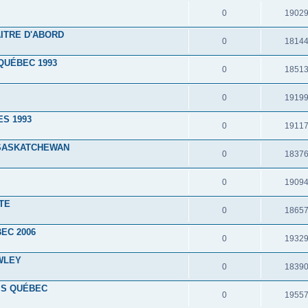
0
1902
ITRE D'ABORD
0
1814
QUÉBEC 1993
0
1851
0
1919
ES 1993
0
1911
 SASKATCHEWAN
0
1837
0
1909
TE
0
1865
EC 2006
0
1932
WLEY
0
1839
IS QUÉBEC
0
1955