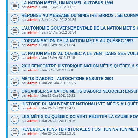
LA NATION MÉTIS, UN NOUVEL AUTOBUS 1994
par
admin
» Mar 17 Avr 2012 00:33
RÉPONSE AU MESSAGE DU MINISTRE SIRROS : SE CONNA
par
admin
» Sam 14 Avr 2012 01:56
L'AUTONOMIE GOUVERNEMENTALE DE LA NATION MÉTIS 
par
admin
» Sam 14 Avr 2012 01:34
L'ORGANISATION DE LA NATION MÉTIS AU QUÉBEC 1993
par
admin
» Ven 13 Avr 2012 17:24
LA NATION MÉTIS AU QUÉBEC À LE VENT DANS SES VOIL
par
admin
» Ven 13 Avr 2012 17:18
2012 RENCONTRE HISTORIQUE NATION MÉTIS QUÉBEC &
par
admin
» Jeu 5 Avr 2012 16:09
MÉTIS D'ABORD , AUTOCHTONE ENSUITE 2004
par
admin
» Mar 20 Déc 2011 22:36
ORGANISER SA NATION MÉTIS D'ABORD NÉGOCIER ENSUI
par
admin
» Jeu 27 Oct 2011 13:21
HISTOIRE DU MOUVEMENT NATIONALISTE MÉTIS AU QUÉB
par
admin
» Mar 25 Oct 2011 14:14
LES MÉTIS DU QUÉBEC DOIVENT REJETER LA CAUSE PO
par
admin
» Mar 25 Oct 2011 14:03
REVENDICATIONS TERRITORIALES POSITION NATION MÉT
par
admin
» Mar 25 Oct 2011 13:31