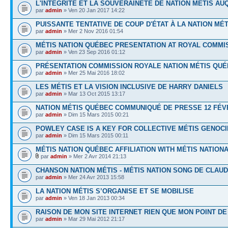
L'INTÉGRITÉ ET LA SOUVERAINETÉ DE NATION MÉTIS AU
par
admin
» Ven 20 Jan 2017 14:22
PUISSANTE TENTATIVE DE COUP D'ÉTAT À LA NATION MÉ
par
admin
» Mer 2 Nov 2016 01:54
MÉTIS NATION QUÉBEC PRESENTATION AT ROYAL COMMIS
par
admin
» Ven 23 Sep 2016 01:12
PRÉSENTATION COMMISSION ROYALE NATION MÉTIS QUÉ
par
admin
» Mer 25 Mai 2016 18:02
LES MÉTIS ET LA VISION INCLUSIVE DE HARRY DANIELS
par
admin
» Mar 13 Oct 2015 13:17
NATION MÉTIS QUÉBEC COMMUNIQUÉ DE PRESSE 12 FÉVR
par
admin
» Dim 15 Mars 2015 00:21
POWLEY CASE IS A KEY FOR COLLECTIVE MÉTIS GENOCI
par
admin
» Dim 15 Mars 2015 00:11
MÉTIS NATION QUÉBEC AFFILIATION WITH MÉTIS NATION
par
admin
» Mer 2 Avr 2014 21:13
CHANSON NATION MÉTIS - MÉTIS NATION SONG DE CLAUD
par
admin
» Mer 24 Avr 2013 15:58
LA NATION MÉTIS S’ORGANISE ET SE MOBILISE
par
admin
» Ven 18 Jan 2013 00:34
RAISON DE MON SITE INTERNET RIEN QUE MON POINT DE
par
admin
» Mar 29 Mai 2012 21:17