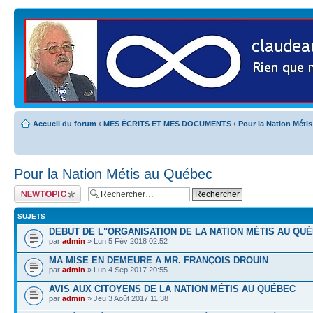
Accueil du forum
‹
MES ÉCRITS ET MES DOCUMENTS
‹
Pour la Nation Méti
Pour la Nation Métis au Québec
Publier un nouveau
sujet
SUJETS
DEBUT DE L"ORGANISATION DE LA NATION MÉTIS AU QUÉ
par
admin
» Lun 5 Fév 2018 02:52
MA MISE EN DEMEURE A MR. FRANÇOIS DROUIN
par
admin
» Lun 4 Sep 2017 20:55
AVIS AUX CITOYENS DE LA NATION MÉTIS AU QUÉBEC
par
admin
» Jeu 3 Août 2017 11:38