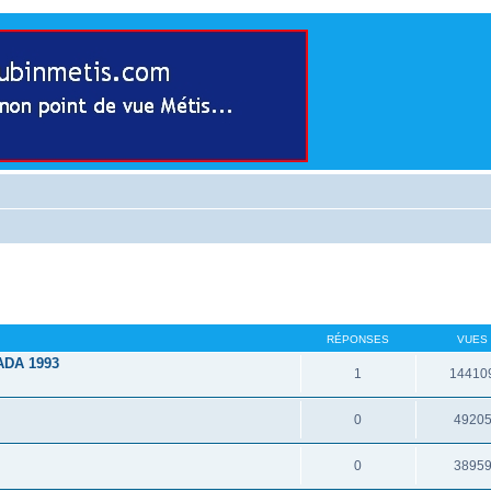
RÉPONSES
VUES
DA 1993
1
14410
0
4920
0
3895