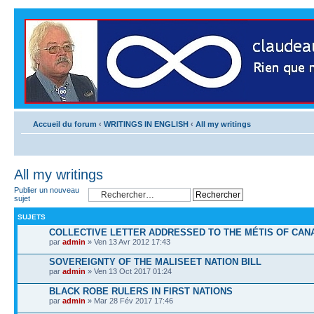
Accueil du forum
‹
WRITINGS IN ENGLISH
‹
All my writings
All my writings
Publier un nouveau
sujet
SUJETS
COLLECTIVE LETTER ADDRESSED TO THE MÉTIS OF CANA
par
admin
» Ven 13 Avr 2012 17:43
SOVEREIGNTY OF THE MALISEET NATION BILL
par
admin
» Ven 13 Oct 2017 01:24
BLACK ROBE RULERS IN FIRST NATIONS
par
admin
» Mar 28 Fév 2017 17:46