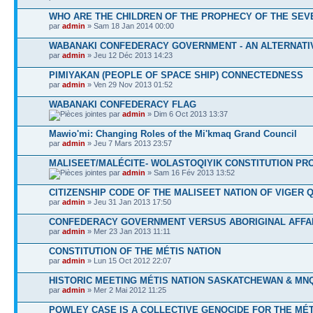
WHO ARE THE CHILDREN OF THE PROPHECY OF THE SEV
par
admin
» Sam 18 Jan 2014 00:00
WABANAKI CONFEDERACY GOVERNMENT - AN ALTERNATI
par
admin
» Jeu 12 Déc 2013 14:23
PIMIYAKAN (PEOPLE OF SPACE SHIP) CONNECTEDNESS
par
admin
» Ven 29 Nov 2013 01:52
WABANAKI CONFEDERACY FLAG
par
admin
» Dim 6 Oct 2013 13:37
Mawio'mi: Changing Roles of the Mi'kmaq Grand Council
par
admin
» Jeu 7 Mars 2013 23:57
MALISEET/MALÉCITE- WOLASTOQIYIK CONSTITUTION PR
par
admin
» Sam 16 Fév 2013 13:52
CITIZENSHIP CODE OF THE MALISEET NATION OF VIGER Q
par
admin
» Jeu 31 Jan 2013 17:50
CONFEDERACY GOVERNMENT VERSUS ABORIGINAL AFFA
par
admin
» Mer 23 Jan 2013 11:11
CONSTITUTION OF THE MÉTIS NATION
par
admin
» Lun 15 Oct 2012 22:07
HISTORIC MEETING MÉTIS NATION SASKATCHEWAN & MN
par
admin
» Mer 2 Mai 2012 11:25
POWLEY CASE IS A COLLECTIVE GENOCIDE FOR THE MÉT