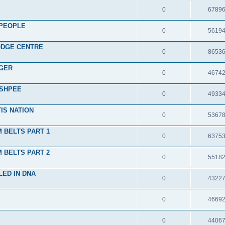
0
6789
 PEOPLE
0
5619
ODGE CENTRE
0
8653
IGER
0
4674
ASHPEE
0
4933
TIS NATION
0
5367
 BELTS PART 1
0
6375
 BELTS PART 2
0
5518
LED IN DNA
0
4322
0
4669
0
4406