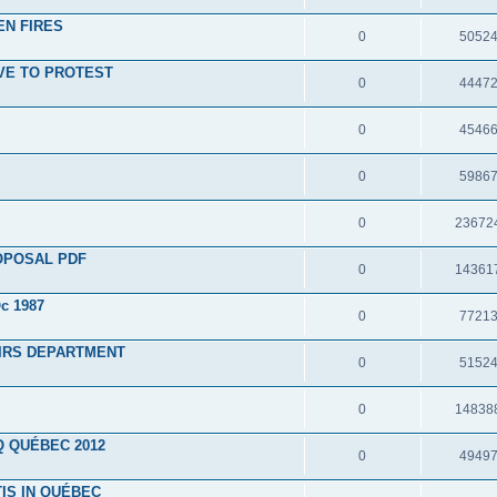
EN FIRES
0
5052
VE TO PROTEST
0
4447
0
4546
0
5986
0
23672
OPOSAL PDF
0
14361
c 1987
0
7721
IRS DEPARTMENT
0
5152
0
14838
Q QUÉBEC 2012
0
4949
IS IN QUÉBEC