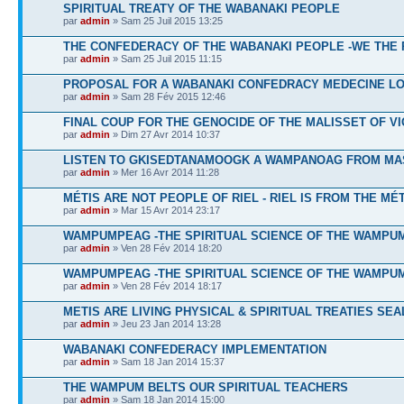
SPIRITUAL TREATY OF THE WABANAKI PEOPLE
par
admin
» Sam 25 Juil 2015 13:25
THE CONFEDERACY OF THE WABANAKI PEOPLE -WE THE
par
admin
» Sam 25 Juil 2015 11:15
PROPOSAL FOR A WABANAKI CONFEDRACY MEDECINE L
par
admin
» Sam 28 Fév 2015 12:46
FINAL COUP FOR THE GENOCIDE OF THE MALISSET OF V
par
admin
» Dim 27 Avr 2014 10:37
LISTEN TO GKISEDTANAMOOGK A WAMPANOAG FROM M
par
admin
» Mer 16 Avr 2014 11:28
MÉTIS ARE NOT PEOPLE OF RIEL - RIEL IS FROM THE MÉ
par
admin
» Mar 15 Avr 2014 23:17
WAMPUMPEAG -THE SPIRITUAL SCIENCE OF THE WAMPUM
par
admin
» Ven 28 Fév 2014 18:20
WAMPUMPEAG -THE SPIRITUAL SCIENCE OF THE WAMPUM
par
admin
» Ven 28 Fév 2014 18:17
METIS ARE LIVING PHYSICAL & SPIRITUAL TREATIES SEA
par
admin
» Jeu 23 Jan 2014 13:28
WABANAKI CONFEDERACY IMPLEMENTATION
par
admin
» Sam 18 Jan 2014 15:37
THE WAMPUM BELTS OUR SPIRITUAL TEACHERS
par
admin
» Sam 18 Jan 2014 15:00