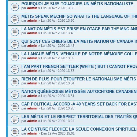
POURQUOI JE SUIS TOUJOURS UN MÉTIS NATIONALISTE
par
admin
» Lun 20 Avr 2020 13:55
MÉTIS SPEAK MÉCHIF SO WHAT IS THE LANGUAGE OF T
par
admin
» Lun 20 Avr 2020 13:50
LA NATION MÉTIS EST PRISE EN OTAGE PAR THE MNC A
par
admin
» Lun 20 Avr 2020 13:48
QUI SONT CES CHIEFS DE LA METIS NATION OF CANADA I
par
admin
» Lun 20 Avr 2020 13:43
LA LANGUE MÉTIS ,VEHICULE DE NOTRE MÉMOIRE COLL
par
admin
» Lun 20 Avr 2020 13:39
I AM PART FRENCH SETTLER (WHITE ) BUT I CANNOT PROV
par
admin
» Lun 20 Avr 2020 13:37
RIEN DE PLUS POUR ÉTOUFFER LE NATIONALISME MÉTIS
par
admin
» Lun 20 Avr 2020 13:34
NATION QUÉBÉCOISE MÉTISSÉE AUTOCHTONE CANADIEN
par
admin
» Lun 20 Avr 2020 13:31
CAP POLITICAL ACCORD -A 40 YEARS SET BACK FOR EAS
par
admin
» Lun 20 Avr 2020 13:28
LES MÉTIS ET LE RESPECT TERRITORIAL DES TRAITÉS Q
par
admin
» Lun 20 Avr 2020 13:24
LA CEINTURE FLÉCHÉE LA SEULE CONNEXION SPIRITUEL
par
admin
» Dim 19 Avr 2020 15:01