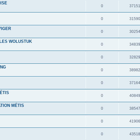
ISE
0
3715
0
3159
VIGER
0
3025
 LES WOLUSTUK
0
3483
0
3282
ING
0
3898
0
3716
ÉTIS
0
4084
ATION MÉTIS
0
3854
0
4190
0
4351