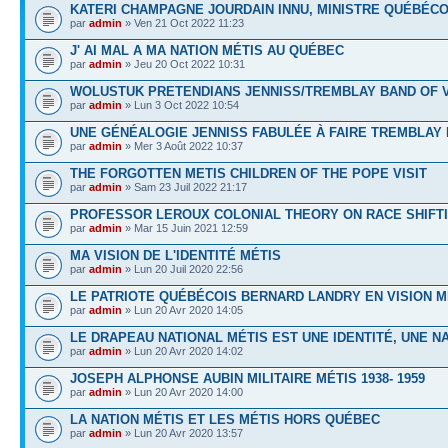
KATERI CHAMPAGNE JOURDAIN INNU, MINISTRE QUÉBÉCO
par
admin
» Ven 21 Oct 2022 11:23
J' AI MAL A MA NATION MÉTIS AU QUÉBEC
par
admin
» Jeu 20 Oct 2022 10:31
WOLUSTUK PRETENDIANS JENNISS/TREMBLAY BAND OF 
par
admin
» Lun 3 Oct 2022 10:54
UNE GÉNÉALOGIE JENNISS FABULÉE À FAIRE TREMBLAY
par
admin
» Mer 3 Août 2022 10:37
THE FORGOTTEN METIS CHILDREN OF THE POPE VISIT
par
admin
» Sam 23 Juil 2022 21:17
PROFESSOR LEROUX COLONIAL THEORY ON RACE SHIFT
par
admin
» Mar 15 Juin 2021 12:59
MA VISION DE L'IDENTITÉ MÉTIS
par
admin
» Lun 20 Juil 2020 22:56
LE PATRIOTE QUÉBÉCOIS BERNARD LANDRY EN VISION M
par
admin
» Lun 20 Avr 2020 14:05
LE DRAPEAU NATIONAL MÉTIS EST UNE IDENTITÉ, UNE N
par
admin
» Lun 20 Avr 2020 14:02
JOSEPH ALPHONSE AUBIN MILITAIRE MÉTIS 1938- 1959
par
admin
» Lun 20 Avr 2020 14:00
LA NATION MÉTIS ET LES MÉTIS HORS QUÉBEC
par
admin
» Lun 20 Avr 2020 13:57