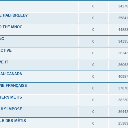
0
3427
HE HALFBREED?
0
3584
ND THE MNOC
0
4488
NC
0
3413
ECTIVE
0
3624
E IT
0
3606
 AU CANADA
0
4098
NE FRANÇAISE
0
3787
TERN MÉTIS
0
3823
UI S'IMPOSE
0
3644
LE DES MÉTIS
0
2538