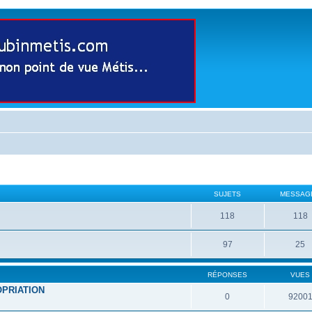
SUJETS
MESSAG
118
118
97
25
RÉPONSES
VUES
OPRIATION
0
9200