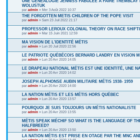
UNE GÉNÉALOGIE JENNISS FABULÉE À FAIRE TREMBLAY
WOLUSTUK
par
admin
» Mer 3 Août 2022 10:37
THE FORGOTTEN METIS CHILDREN OF THE POPE VISIT
par
admin
» Sam 23 Juil 2022 21:17
PROFESSOR LEROUX COLONIAL THEORY ON RACE SHIFT
par
admin
» Mar 15 Juin 2021 12:59
MA VISION DE L'IDENTITÉ MÉTIS
par
admin
» Lun 20 Juil 2020 22:56
LE PATRIOTE QUÉBÉCOIS BERNARD LANDRY EN VISION M
par
admin
» Lun 20 Avr 2020 14:05
LE DRAPEAU NATIONAL MÉTIS EST UNE IDENTITÉ, UNE N
par
admin
» Lun 20 Avr 2020 14:02
JOSEPH ALPHONSE AUBIN MILITAIRE MÉTIS 1938- 1959
par
admin
» Lun 20 Avr 2020 14:00
LA NATION MÉTIS ET LES MÉTIS HORS QUÉBEC
par
admin
» Lun 20 Avr 2020 13:57
POURQUOI JE SUIS TOUJOURS UN MÉTIS NATIONALISTE
par
admin
» Lun 20 Avr 2020 13:55
MÉTIS SPEAK MÉCHIF SO WHAT IS THE LANGUAGE OF TH
HALFBREED?
par
admin
» Lun 20 Avr 2020 13:50
LA NATION MÉTIS EST PRISE EN OTAGE PAR THE MNC A