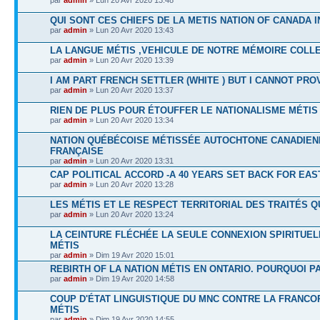
par
admin
» Lun 20 Avr 2020 13:48
QUI SONT CES CHIEFS DE LA METIS NATION OF CANADA I
par
admin
» Lun 20 Avr 2020 13:43
LA LANGUE MÉTIS ,VEHICULE DE NOTRE MÉMOIRE COLL
par
admin
» Lun 20 Avr 2020 13:39
I AM PART FRENCH SETTLER (WHITE ) BUT I CANNOT PROV
par
admin
» Lun 20 Avr 2020 13:37
RIEN DE PLUS POUR ÉTOUFFER LE NATIONALISME MÉTIS
par
admin
» Lun 20 Avr 2020 13:34
NATION QUÉBÉCOISE MÉTISSÉE AUTOCHTONE CANADIEN
FRANÇAISE
par
admin
» Lun 20 Avr 2020 13:31
CAP POLITICAL ACCORD -A 40 YEARS SET BACK FOR EAS
par
admin
» Lun 20 Avr 2020 13:28
LES MÉTIS ET LE RESPECT TERRITORIAL DES TRAITÉS Q
par
admin
» Lun 20 Avr 2020 13:24
LA CEINTURE FLÉCHÉE LA SEULE CONNEXION SPIRITUEL
MÉTIS
par
admin
» Dim 19 Avr 2020 15:01
REBIRTH OF LA NATION MÉTIS EN ONTARIO. POURQUOI P
par
admin
» Dim 19 Avr 2020 14:58
COUP D'ÉTAT LINGUISTIQUE DU MNC CONTRE LA FRANCO
MÉTIS
par
admin
» Dim 19 Avr 2020 14:55