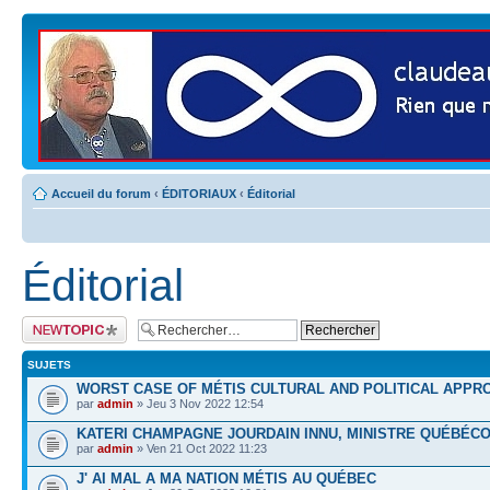
Accueil du forum
‹
ÉDITORIAUX
‹
Éditorial
Éditorial
Publier un nouveau
sujet
SUJETS
WORST CASE OF MÉTIS CULTURAL AND POLITICAL APPR
par
admin
» Jeu 3 Nov 2022 12:54
KATERI CHAMPAGNE JOURDAIN INNU, MINISTRE QUÉBÉCO
par
admin
» Ven 21 Oct 2022 11:23
J' AI MAL A MA NATION MÉTIS AU QUÉBEC