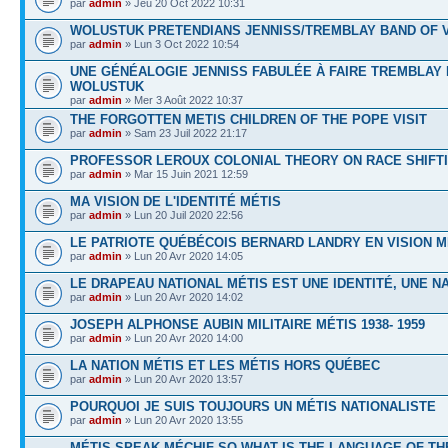
par
admin
» Jeu 20 Oct 2022 10:31
WOLUSTUK PRETENDIANS JENNISS/TREMBLAY BAND OF 
par
admin
» Lun 3 Oct 2022 10:54
UNE GÉNÉALOGIE JENNISS FABULÉE À FAIRE TREMBLAY
WOLUSTUK
par
admin
» Mer 3 Août 2022 10:37
THE FORGOTTEN METIS CHILDREN OF THE POPE VISIT
par
admin
» Sam 23 Juil 2022 21:17
PROFESSOR LEROUX COLONIAL THEORY ON RACE SHIFT
par
admin
» Mar 15 Juin 2021 12:59
MA VISION DE L'IDENTITÉ MÉTIS
par
admin
» Lun 20 Juil 2020 22:56
LE PATRIOTE QUÉBÉCOIS BERNARD LANDRY EN VISION M
par
admin
» Lun 20 Avr 2020 14:05
LE DRAPEAU NATIONAL MÉTIS EST UNE IDENTITÉ, UNE N
par
admin
» Lun 20 Avr 2020 14:02
JOSEPH ALPHONSE AUBIN MILITAIRE MÉTIS 1938- 1959
par
admin
» Lun 20 Avr 2020 14:00
LA NATION MÉTIS ET LES MÉTIS HORS QUÉBEC
par
admin
» Lun 20 Avr 2020 13:57
POURQUOI JE SUIS TOUJOURS UN MÉTIS NATIONALISTE
par
admin
» Lun 20 Avr 2020 13:55
MÉTIS SPEAK MÉCHIF SO WHAT IS THE LANGUAGE OF TH