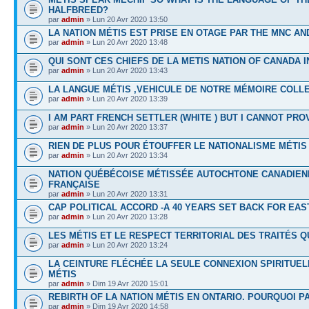
HALFBREED?
par
admin
» Lun 20 Avr 2020 13:50
LA NATION MÉTIS EST PRISE EN OTAGE PAR THE MNC A
par
admin
» Lun 20 Avr 2020 13:48
QUI SONT CES CHIEFS DE LA METIS NATION OF CANADA I
par
admin
» Lun 20 Avr 2020 13:43
LA LANGUE MÉTIS ,VEHICULE DE NOTRE MÉMOIRE COLL
par
admin
» Lun 20 Avr 2020 13:39
I AM PART FRENCH SETTLER (WHITE ) BUT I CANNOT PROV
par
admin
» Lun 20 Avr 2020 13:37
RIEN DE PLUS POUR ÉTOUFFER LE NATIONALISME MÉTIS
par
admin
» Lun 20 Avr 2020 13:34
NATION QUÉBÉCOISE MÉTISSÉE AUTOCHTONE CANADIEN
FRANÇAISE
par
admin
» Lun 20 Avr 2020 13:31
CAP POLITICAL ACCORD -A 40 YEARS SET BACK FOR EAS
par
admin
» Lun 20 Avr 2020 13:28
LES MÉTIS ET LE RESPECT TERRITORIAL DES TRAITÉS Q
par
admin
» Lun 20 Avr 2020 13:24
LA CEINTURE FLÉCHÉE LA SEULE CONNEXION SPIRITUEL
MÉTIS
par
admin
» Dim 19 Avr 2020 15:01
REBIRTH OF LA NATION MÉTIS EN ONTARIO. POURQUOI P
par
admin
» Dim 19 Avr 2020 14:58