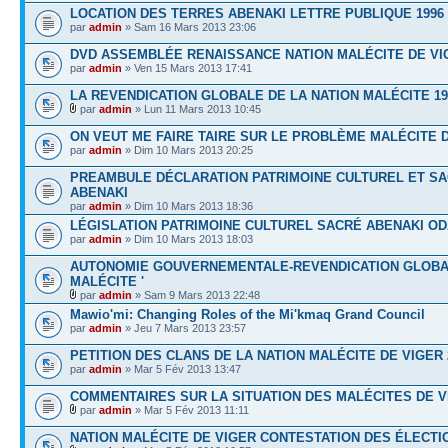
LOCATION DES TERRES ABENAKI LETTRE PUBLIQUE 1996
par
admin
» Sam 16 Mars 2013 23:06
DVD ASSEMBLÉE RENAISSANCE NATION MALÉCITE DE VIG
par
admin
» Ven 15 Mars 2013 17:41
LA REVENDICATION GLOBALE DE LA NATION MALÉCITE 19
par
admin
» Lun 11 Mars 2013 10:45
ON VEUT ME FAIRE TAIRE SUR LE PROBLÈME MALÉCITE 
par
admin
» Dim 10 Mars 2013 20:25
PREAMBULE DÉCLARATION PATRIMOINE CULTUREL ET S
ABENAKI
par
admin
» Dim 10 Mars 2013 18:36
LÉGISLATION PATRIMOINE CULTUREL SACRÉ ABENAKI O
par
admin
» Dim 10 Mars 2013 18:03
AUTONOMIE GOUVERNEMENTALE-REVENDICATION GLOB
MALÉCITE '
par
admin
» Sam 9 Mars 2013 22:48
Mawio'mi: Changing Roles of the Mi'kmaq Grand Council
par
admin
» Jeu 7 Mars 2013 23:57
PETITION DES CLANS DE LA NATION MALÉCITE DE VIGER 
par
admin
» Mar 5 Fév 2013 13:47
COMMENTAIRES SUR LA SITUATION DES MALÉCITES DE V
par
admin
» Mar 5 Fév 2013 11:11
NATION MALÉCITE DE VIGER CONTESTATION DES ÉLECTIO