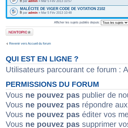
par
admin
» Mar 5 Fév 2013 10:57
MALÉCITE DE VIGER CODE DE VOTATION 2102
par
admin
» Mar 5 Fév 2013 10:48
Afficher les sujets publiés depuis:
Publier un nouveau
sujet
Revenir vers Accueil du forum
QUI EST EN LIGNE ?
Utilisateurs parcourant ce forum : Au
PERMISSIONS DU FORUM
Vous
ne pouvez pas
publier de no
Vous
ne pouvez pas
répondre aux 
Vous
ne pouvez pas
éditer vos m
Vous
ne pouvez pas
supprimer vo