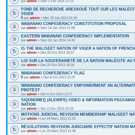
par
admin
» Sam 1 Fév 2014 21:14
FOND DE RECHERCHE ARESKOUÉ TOUT SUR LES MALÉCI
VIGER
par
admin
» Mer 29 Jan 2014 01:56
WABANAKI CONFEDERACY CONSTITUTION PROPOSAL
par
admin
» Sam 18 Jan 2014 17:08
EASTERN WABANAKI CONFEDERACY IMPLEMENTATION
par
admin
» Sam 18 Jan 2014 14:42
IS THE MALISEET NATION OF VIGER A NATION OF FRENCH
par
admin
» Dim 20 Oct 2013 18:37
LOI SUR LA SOUVERAINETÉ DE LA NATION MALÉCITE AU 
par
admin
» Dim 20 Oct 2013 18:26
WABANAKI CONFEDERACY FLAG
par
admin
» Dim 6 Oct 2013 13:37
WABANAKI CONFEDERACY EMPOWERMENT AN ALTERNATI
PROTEST
par
admin
» Dim 6 Oct 2013 13:27
SIQONOMEQ (ALEWIFE) VIDEO & INFORMATION PASSAM
NATION
par
admin
» Ven 12 Avr 2013 15:34
MOTIONS JUDICIAL REVISION MEMBERSHIP MALISEET NA
par
admin
» Lun 18 Mars 2013 11:55
RÉSOLUTIONS REVISION JUDICIAIRE EFFECTIF NATION M
par
admin
» Lun 18 Mars 2013 11:48