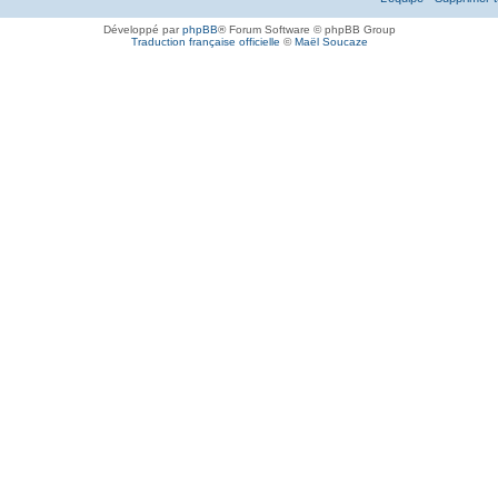
Développé par
phpBB
® Forum Software © phpBB Group
Traduction française officielle
©
Maël Soucaze