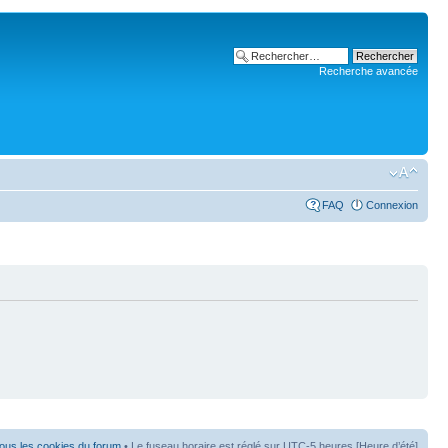
Recherche avancée
FAQ
Connexion
ous les cookies du forum
• Le fuseau horaire est réglé sur UTC-5 heures [Heure d’été]