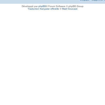
Développé par
phpBB
® Forum Software © phpBB Group
Traduction française officielle
©
Maël Soucaze