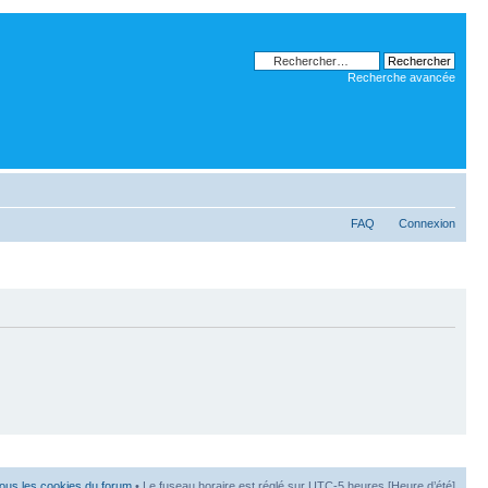
Recherche avancée
FAQ
Connexion
ous les cookies du forum
• Le fuseau horaire est réglé sur UTC-5 heures [Heure d’été]