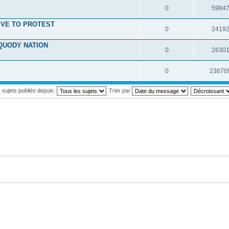
0
5984
VE TO PROTEST
0
2419
QUODY NATION
0
2630
0
23670
s sujets publiés depuis:
Trier par