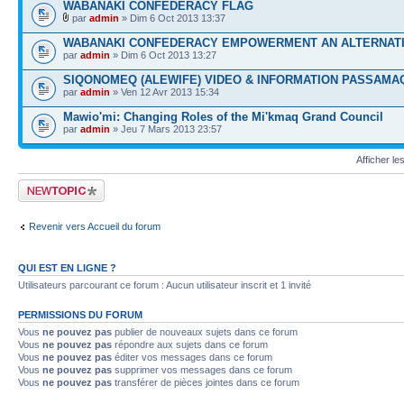
WABANAKI CONFEDERACY FLAG
par
admin
» Dim 6 Oct 2013 13:37
WABANAKI CONFEDERACY EMPOWERMENT AN ALTERNATI
par
admin
» Dim 6 Oct 2013 13:27
SIQONOMEQ (ALEWIFE) VIDEO & INFORMATION PASSAMA
par
admin
» Ven 12 Avr 2013 15:34
Mawio'mi: Changing Roles of the Mi'kmaq Grand Council
par
admin
» Jeu 7 Mars 2013 23:57
Afficher le
Publier un nouveau
sujet
Revenir vers Accueil du forum
QUI EST EN LIGNE ?
Utilisateurs parcourant ce forum : Aucun utilisateur inscrit et 1 invité
PERMISSIONS DU FORUM
Vous
ne pouvez pas
publier de nouveaux sujets dans ce forum
Vous
ne pouvez pas
répondre aux sujets dans ce forum
Vous
ne pouvez pas
éditer vos messages dans ce forum
Vous
ne pouvez pas
supprimer vos messages dans ce forum
Vous
ne pouvez pas
transférer de pièces jointes dans ce forum