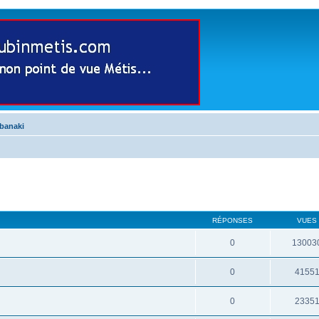
abanaki
RÉPONSES
VUES
0
13003
0
4155
0
2335