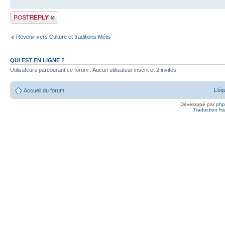
Publier une
réponse
Revenir vers Culture et traditions Métis
QUI EST EN LIGNE ?
Utilisateurs parcourant ce forum : Aucun utilisateur inscrit et 2 invités
L’éq
Accueil du forum
Développé par
ph
Traduction fra