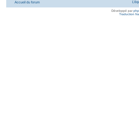
L’éq
Accueil du forum
Développé par
ph
Traduction fra