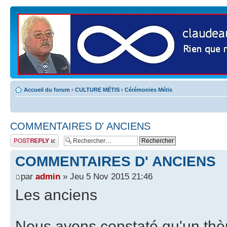
Accueil du forum
‹
CULTURE MÉTIS
‹
Cérémonies Métis
COMMENTAIRES D' ANCIENS
Publier une
réponse
COMMENTAIRES D' ANCIENS
par
admin
» Jeu 5 Nov 2015 21:46
Les anciens
Nous avons constaté qu'un thè