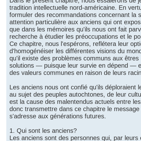
Dans le présent chapitre, nous essaierons de 
tradition intellectuelle nord-américaine. En ve
formuler des recommandations concernant la si
attention particulière aux anciens qui ont exp
que dans les mémoires qu'ils nous ont fait par
recherche à étudier les préoccupations et le po
Ce chapitre, nous l'espérons, reflétera leur opt
d'homogénéiser les différentes visions du mo
qu'il existe des problèmes communs aux êtres 
solutions — puisque leur survie en dépend — et
des valeurs communes en raison de leurs raci
Les anciens nous ont confié qu'ils déploraie
au sujet des peuples autochtones, de leur cultu
est la cause des malentendus actuels entre le
donc transmettre dans ce chapitre le message
s'adresse aux générations futures.
1. Qui sont les anciens?
Les anciens sont des personnes qui, par leurs