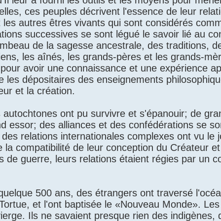
'Il leur a fourni les outils et les moyens pour mene
lles, ces peuples décrivent l'essence de leur relat
t les autres êtres vivants qui sont considérés co
ions successives se sont légué le savoir lié au con
lambeau de la sagesse ancestrale, des traditions, de
iens, les aînés, les grands-pères et les grands-mè
 pour avoir une connaissance et une expérience a
me les dépositaires des enseignements philosophiqu
ur et la création.
 autochtones ont pu survivre et s'épanouir; de gra
d essor; des alliances et des confédérations se s
 des relations internationales complexes ont vu le j
 la compatibilité de leur conception du Créateur et
e guerre, leurs relations étaient régies par un c
 quelque 500 ans, des étrangers ont traversé l'océ
 la Tortue, et l'ont baptisée le «Nouveau Monde». L
erge. Ils ne savaient presque rien des indigènes, 