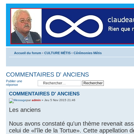
Accueil du forum
‹
CULTURE MÉTIS
‹
Cérémonies Métis
COMMENTAIRES D' ANCIENS
Publier une
réponse
COMMENTAIRES D' ANCIENS
par
admin
» Jeu 5 Nov 2015 21:46
Les anciens
Nous avons constaté qu'un thème revenait ass
celui de «l'île de la Tortue». Cette appellation 