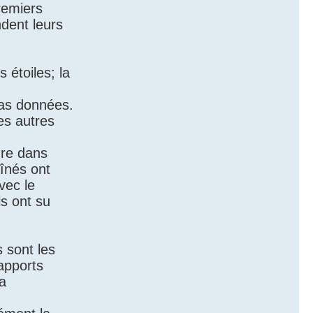
Premiers
dent leurs
s étoiles; la
pas données.
es autres
dre dans
aînés ont
vec le
ls ont su
s sont les
apports
la