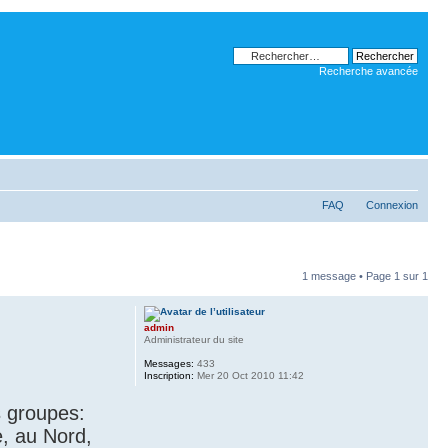
Recherche avancée
FAQ
Connexion
1 message • Page
1
sur
1
admin
Administrateur du site
Messages:
433
Inscription:
Mer 20 Oct 2010 11:42
s groupes:
e, au Nord,