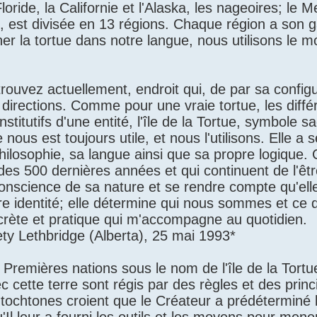
loride, la Californie et l'Alaska, les nageoires; le M
t, est divisée en 13 régions. Chaque région a son g
ner la tortue dans notre langue, nous utilisons le m
rouvez actuellement, endroit qui, de par sa configu
 directions. Comme pour une vraie tortue, les diffé
itutifs d'une entité, l'île de la Tortue, symbole s
nous est toujours utile, et nous l'utilisons. Elle a 
hilosophie, sa langue ainsi que sa propre logique.
es 500 dernières années et qui continuent de l'être.
onscience de sa nature et se rendre compte qu'ell
re identité; elle détermine qui nous sommes et ce
crète et pratique qui m'accompagne au quotidien.
ty Lethbridge (Alberta), 25 mai 1993*
ières nations sous le nom de l'île de la Tortu
 cette terre sont régis par des règles et des princ
utochtones croient que le Créateur a prédéterminé 