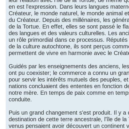
leur relation avec l'île de la Tortue, de même qu
en est l'expression. Dans leurs langues materne
Créateur, le monde naturel, le monde animal e
du Créateur. Depuis des millénaires, les générat
de la Tortue. En effet, elles se sont passé le f
des langues et des valeurs culturelles. Les anc
un rôle primordial dans ce processus. Réputés
de la culture autochtone, ils sont perçus com
permettent de vivre en harmonie avec le Créate
Guidés par les enseignements des anciens, les
ont pu coexister; le commerce a connu un gran
pour servir les intérêts mutuels des peuples, et
nations concluaient des ententes en fonction de
notre mère. En temps de paix comme en temps d
conduite.
Puis un grand changement s'est produit. Il y a
destination de cette terre ancestrale, l'île de
venus pensaient avoir découvert un continent vi