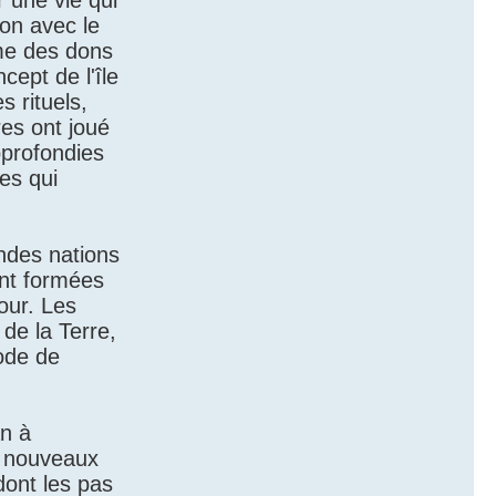
r une vie qui
ion avec le
mme des dons
cept de l'île
s rituels,
res ont joué
pprofondies
es qui
ndes nations
ont formées
our. Les
 de la Terre,
ode de
an à
es nouveaux
dont les pas