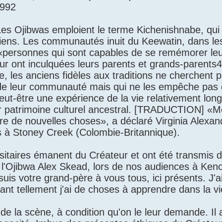
1992
 Les Ojibwas emploient le terme Kichenishnabe, qui 
ens. Les communautés inuit du Keewatin, dans les 
x «personnes qui sont capables de se remémorer le
ur ont inculquées leurs parents et grands-parents4
que, les anciens fidèles aux traditions ne cherchent 
orde leur communauté mais qui ne les empêche pas
peut-être une expérience de la vie relativement long
ur patrimoine culturel ancestral. [TRADUCTION] «
e de nouvelles choses», a déclaré Virginia Alexand
es à Stoney Creek (Colombie-Britannique).
itaires émanent du Créateur et ont été transmis 
r l'Ojibwa Alex Skead, lors de nos audiences à Ken
uis votre grand-père à vous tous, ici présents. J'a
t tellement j'ai de choses à apprendre dans la vi
e la scène, à condition qu'on le leur demande. Il 