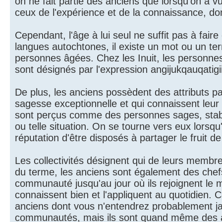
on ne fait partie des anciens que lorsqu'on a 
ceux de l'expérience et de la connaissance, don
Cependant, l'âge à lui seul ne suffit pas à fa
langues autochtones, il existe un mot ou un te
personnes âgées. Chez les Inuit, les personne
sont désignés par l'expression angijukqauqatigii
De plus, les anciens possèdent des attributs pa
sagesse exceptionnelle et qui connaissent leur
sont perçus comme des personnes sages, stables
ou telle situation. On se tourne vers eux lorsqu
réputation d'être disposés à partager le fruit de
Les collectivités désignent qui de leurs membres 
du terme, les anciens sont également des chefs 
communauté jusqu'au jour où ils rejoignent le mond
connaissent bien et l'appliquent au quotidien. 
anciens dont vous n'entendrez probablement jama
communautés, mais ils sont quand même des anc