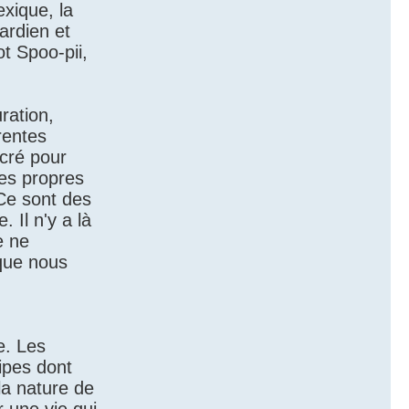
exique, la
ardien et
ot Spoo-pii,
ration,
rentes
acré pour
ses propres
 Ce sont des
 Il n'y a là
e ne
 que nous
e. Les
ipes dont
la nature de