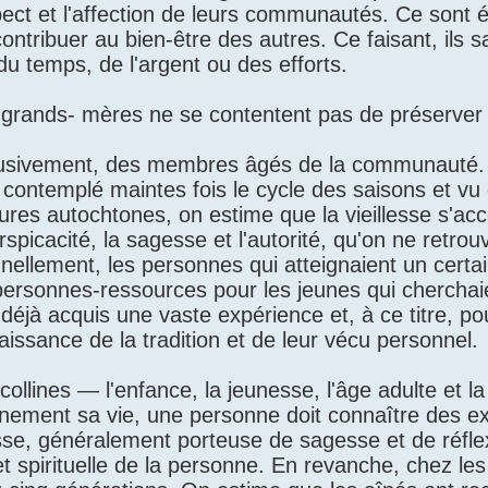
ect et l'affection de leurs communautés. Ce sont
tribuer au bien-être des autres. Ce faisant, ils sa
u temps, de l'argent ou des efforts.
s grands- mères ne se contentent pas de préserver 
lusivement, des membres âgés de la communauté.
contemplé maintes fois le cycle des saisons et vu
res autochtones, on estime que la vieillesse s'a
spicacité, la sagesse et l'autorité, qu'on ne retro
nnellement, les personnes qui atteignaient un certa
e personnes-ressources pour les jeunes qui chercha
déjà acquis une vaste expérience et, à ce titre, po
aissance de la tradition et de leur vécu personnel.
llines — l'enfance, la jeunesse, l'âge adulte et la
leinement sa vie, une personne doit connaître des e
sse, généralement porteuse de sagesse et de réflex
et spirituelle de la personne. En revanche, chez les