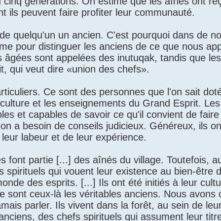
vu cinq générations. On estime que les aînés ont re
t ils peuvent faire profiter leur communauté.
ire de quelqu'un un ancien. C'est pourquoi dans de 
rme pour distinguer les anciens de ce que nous appe
s âgées sont appelées des inutuqak, tandis que le
t, qui veut dire «union des chefs».
rticuliers. Ce sont des personnes que l'on sait dot
 culture et les enseignements du Grand Esprit. Les
 et capables de savoir ce qu'il convient de faire 
'on a besoin de conseils judicieux. Généreux, ils on
 leur labeur et de leur expérience.
font partie [...] des aînés du village. Toutefois, au
spirituels qui vouent leur existence au bien-être d
e des esprits. [...] Ils ont été initiés à leur cultur
Ce sont ceux-là les véritables anciens. Nous avons 
is parler. Ils vivent dans la forêt, au sein de leu
iens, des chefs spirituels qui assument leur titre