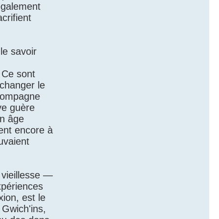
 également
crifient
le savoir
 Ce sont
 changer le
ccompagne
uve guère
in âge
ient encore à
uvaient
 vieillesse —
xpériences
ion, est le
 Gwich'ins,