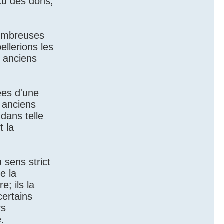
çu des dons,
nombreuses
llerions les
s anciens
ées d'une
 anciens
dans telle
t la
 sens strict
e la
e; ils la
certains
rs
.