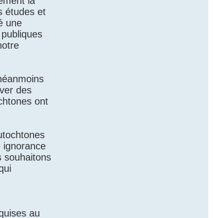
ément la
s études et
é une
 publiques
notre
 néanmoins
uver des
chtones ont
utochtones
e ignorance
s souhaitons
qui
quises au