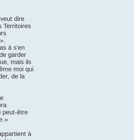
veut dire
Territoires
urs
».
pas à s'en
 de garder
ue, mais ils
Même moi qui
er, de la
de
ora
i peut-être
e.»
appartient à