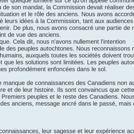
jeter quelque lumière sur ce qu'on appelle commun
rtu de son mandat, la Commission devait réaliser de
tuation et le rôle des anciens. Nous avons accord
osé leurs idées à la Commission, tant aux audiences
venir. De plus, nous avons consacré une partie de 
int de vue des anciens.
ique. Cela dit, nous n'avons nullement l'intention
nde des peuples autochtones. Nous reconnaissons
humains, auxquels toutes les sociétés doivent tro
 que les solutions sont limitées. Les peuples auto
nes profondément enfoncées dans le sol.
nt le manque de connaissances des Canadiens non a
re et de leur histoire. Ils sont convaincus que cett
s Premiers peuples et le reste des Canadiens. Nou
 des anciens, message ancré dans le passé, mais 
 connaissances, leur sagesse et leur expérience ac