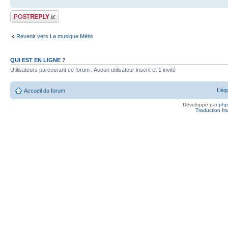
Publier une
réponse
Revenir vers La musique Métis
QUI EST EN LIGNE ?
Utilisateurs parcourant ce forum : Aucun utilisateur inscrit et 1 invité
L’éq
Accueil du forum
Développé par
ph
Traduction fra