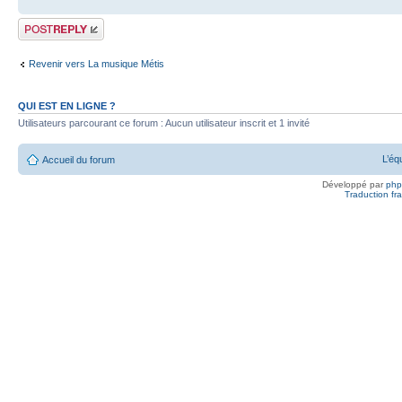
Publier une
réponse
Revenir vers La musique Métis
QUI EST EN LIGNE ?
Utilisateurs parcourant ce forum : Aucun utilisateur inscrit et 1 invité
L’éq
Accueil du forum
Développé par
ph
Traduction fra