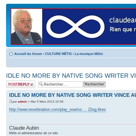
Accueil du forum
‹
CULTURE MÉTIS
‹
La musique Métis
IDLE NO MORE BY NATIVE SONG WRITER V
Publier une
réponse
IDLE NO MORE BY NATIVE SONG WRITER VINCE A
par
admin
» Mar 5 Mars 2013 10:58
http://www.reverbnation.com/play_now/so ... 22og.likes
Claude Aubin
Métis et administrateur de ce site.