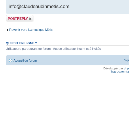
info@claudeaubinmetis.com
Publier une
réponse
Revenir vers La musique Métis
QUI EST EN LIGNE ?
Utilisateurs parcourant ce forum : Aucun utilisateur inscrit et 2 invités
L’éq
Accueil du forum
Développé par
ph
Traduction fra